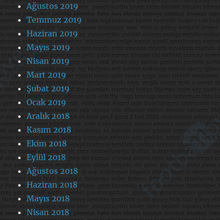
Ağustos 2019
Temmuz 2019
Haziran 2019
Mayıs 2019
Nisan 2019
Mart 2019
Şubat 2019
Ocak 2019
Aralık 2018
Kasım 2018
Ekim 2018
Eylül 2018
Ağustos 2018
Haziran 2018
Mayıs 2018
Nisan 2018