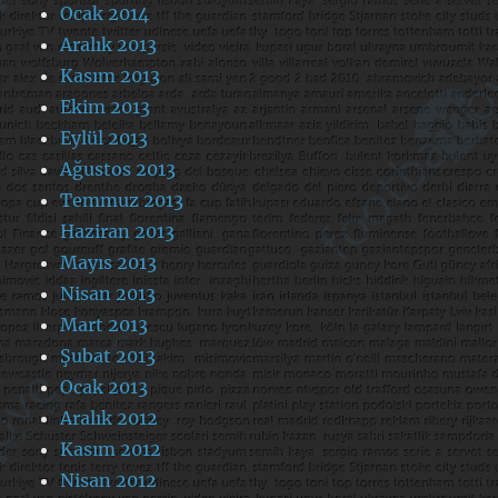
Ocak 2014
Aralık 2013
Kasım 2013
Ekim 2013
Eylül 2013
Ağustos 2013
Temmuz 2013
Haziran 2013
Mayıs 2013
Nisan 2013
Mart 2013
Şubat 2013
Ocak 2013
Aralık 2012
Kasım 2012
Nisan 2012