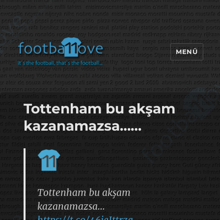
MENÜ
footbaLLove
Tottenham bu akşam
kazanamazsa……
Tottenham bu akşam
kazanamazsa…
https://t.co/46jeJttrzq