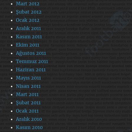
Mart 2012
Şubat 2012
Ocak 2012
Aralık 2011
Kasım 2011
Ekim 2011
Ağustos 2011
Temmuz 2011
Haziran 2011
Mayıs 2011
Nisan 2011
Mart 2011
Şubat 2011
Ocak 2011
Aralık 2010
Kasım 2010