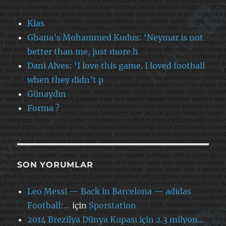
Klas
Ghana’s Mohammed Kudus: ‘Neymar is not
better than me, just more h
Dani Alves: ‘I love this game. I loved football
when they didn’t p
Günaydın
Forma ?
SON YORUMLAR
Leo Messi — Back in Barcelona — adidas
Football:…
için
Sporstation
2014 Brezilya Dünya Kupası için 2.3 milyon…