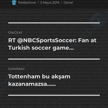
Yazar
Yayın
Kategoriler
footballove
2 Mayıs 2016
Genel
tarihi
Yazı
ÖNCEKI
gezinmesi
RT @NBCSportsSoccer: Fan at
Önceki
yazı:
Turkish soccer game…
SONRAKI
Tottenham bu akşam
Sonraki
yazı:
kazanamazsa……