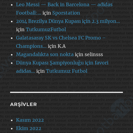
Leo Messi — Back in Barcelona — adidas
Football:…
için
Sporstation
2014 Brezilya Dünya Kupası için 2.3 milyon…
için
TutkumuzFutbol
Galatasaray SK vs Chelsea FC Promo –
Champions…
için
K.A
Magandalıkta son nokta
için
selinsss
Dünya Kupası Şampiyonluğu için favori
adidas…
için
Tutkumuz Futbol
ARŞIVLER
Kasım 2022
Ekim 2022