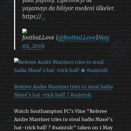
yaşamayı da biliyor medeni ülkeler.
https://
…
footbaLLove (
@footbaLLove
)
May
02, 2016
Referee Andre Marriner tries to steal Sadio
Mané's hat-trick ball! ? #saintsfc
Watch Southampton FC’s Vine “Referee
Andre Marriner tries to steal Sadio Mané’s
hat-trick ball! ? #saintsfc” taken on 1 May