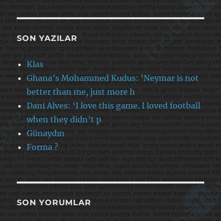
SON YAZILAR
Klas
Ghana’s Mohammed Kudus: ‘Neymar is not
better than me, just more h
Dani Alves: ‘I love this game. I loved football
when they didn’t p
Günaydın
Forma ?
SON YORUMLAR