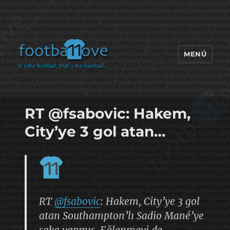
MENÜ
footbaLLove
RT @fsabovic: Hakem,
City’ye 3 gol atan…
RT
@fsabovic
: Hakem, City’ye 3 gol
atan Southampton’lı Sadio Mané’ye
şaka yapmış. Eğlenmeyi de