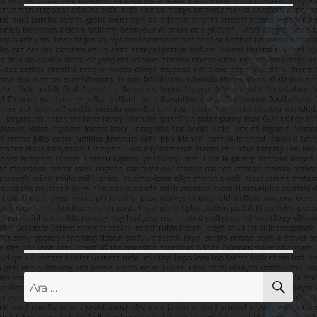
AR
Ara: