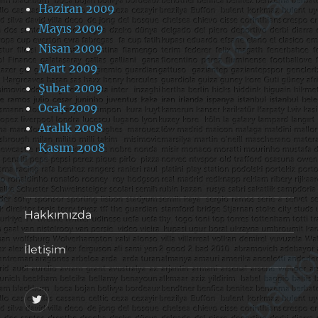
Haziran 2009
Mayıs 2009
Nisan 2009
Mart 2009
Şubat 2009
Ocak 2009
Aralık 2008
Kasım 2008
Hakkımızda
İletişim
@footballove