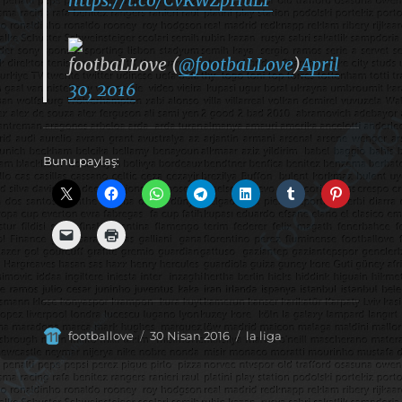
footbaLLove (
@footbaLLove
)
April
30, 2016
Bunu paylaş:
Yazar
Yayın
Kategoriler
footballove
30 Nisan 2016
la liga
tarihi