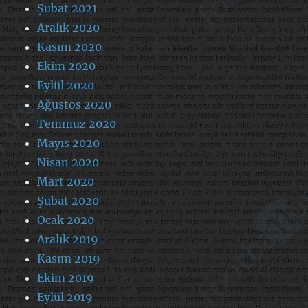
Şubat 2021
Aralık 2020
Kasım 2020
Ekim 2020
Eylül 2020
Ağustos 2020
Temmuz 2020
Mayıs 2020
Nisan 2020
Mart 2020
Şubat 2020
Ocak 2020
Aralık 2019
Kasım 2019
Ekim 2019
Eylül 2019