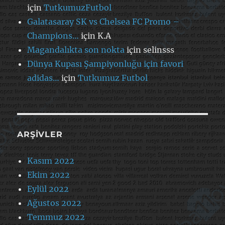
için
TutkumuzFutbol
Galatasaray SK vs Chelsea FC Promo –
Champions…
için
K.A
Magandalıkta son nokta
için
selinsss
Dünya Kupası Şampiyonluğu için favori
adidas…
için
Tutkumuz Futbol
ARŞIVLER
Kasım 2022
Ekim 2022
Eylül 2022
Ağustos 2022
Temmuz 2022