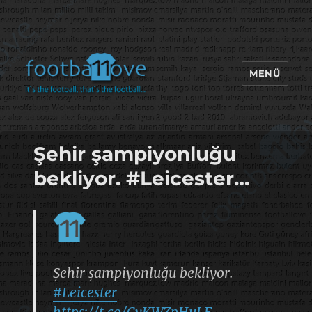
MENÜ
footbaLLove
Şehir şampiyonluğu
bekliyor. #Leicester…
Şehir şampiyonluğu bekliyor.
#Leicester
https://t.co/CvKWZpHuLF