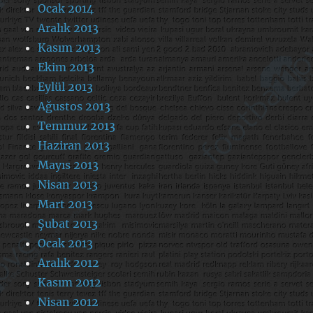
Ocak 2014
Aralık 2013
Kasım 2013
Ekim 2013
Eylül 2013
Ağustos 2013
Temmuz 2013
Haziran 2013
Mayıs 2013
Nisan 2013
Mart 2013
Şubat 2013
Ocak 2013
Aralık 2012
Kasım 2012
Nisan 2012