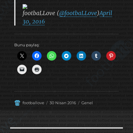
footbaLLove (
@footbaLLove
)
April
30, 2016
Bunu paylaş:
Yazar
Yayın
Kategoriler
footballove
30 Nisan 2016
Genel
tarihi