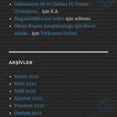
Galatasaray SK vs Chelsea FC Promo –
Champions…
için
K.A
Magandalıkta son nokta
için
selinsss
Dünya Kupası Şampiyonluğu için favori
adidas…
için
Tutkumuz Futbol
ARŞIVLER
Kasım 2022
Ekim 2022
Eylül 2022
Ağustos 2022
Temmuz 2022
Haziran 2022