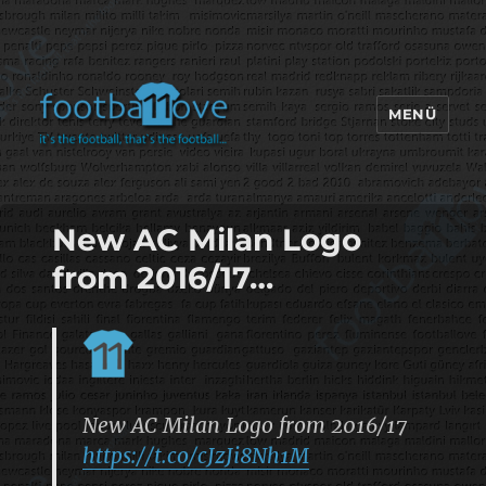
MENÜ
footbaLLove
New AC Milan Logo
from 2016/17…
New AC Milan Logo from 2016/17
https://t.co/cJzJi8Nh1M