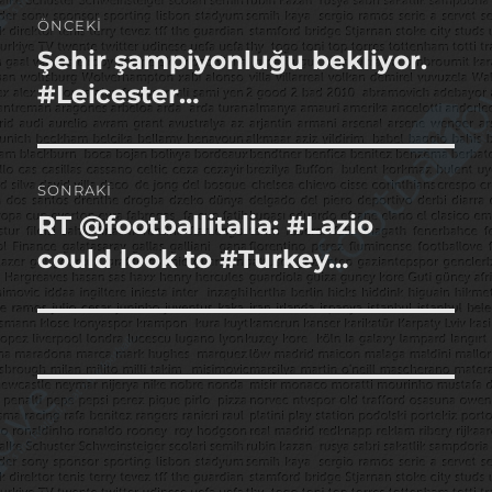
Yazı
ÖNCEKI
gezinmesi
Şehir şampiyonluğu bekliyor.
Önceki
yazı:
#Leicester…
SONRAKI
RT @footballitalia: #Lazio
Sonraki
yazı:
could look to #Turkey…