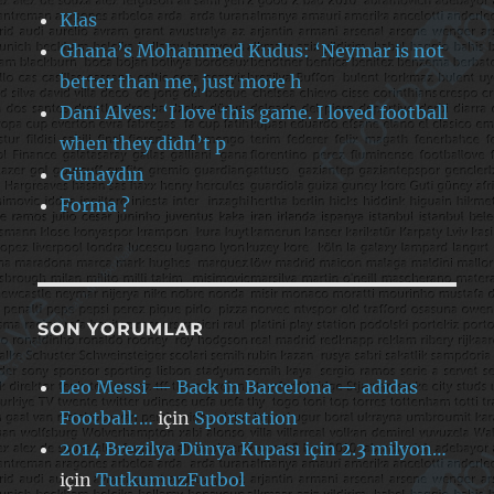
Klas
Ghana’s Mohammed Kudus: ‘Neymar is not
better than me, just more h
Dani Alves: ‘I love this game. I loved football
when they didn’t p
Günaydın
Forma ?
SON YORUMLAR
Leo Messi — Back in Barcelona — adidas
Football:…
için
Sporstation
2014 Brezilya Dünya Kupası için 2.3 milyon…
için
TutkumuzFutbol