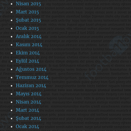
Nisan 2015
Mart 2015
Şubat 2015
Ocak 2015
Aralık 2014
Kasım 2014
Ekim 2014
Eylül 2014
Ağustos 2014
Temmuz 2014
Haziran 2014
Mayıs 2014
Nisan 2014
Mart 2014
Şubat 2014
Ocak 2014