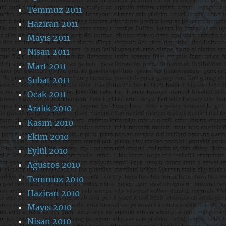
Temmuz 2011
Haziran 2011
Mayıs 2011
Nisan 2011
Mart 2011
Şubat 2011
Ocak 2011
Aralık 2010
Kasım 2010
Ekim 2010
Eylül 2010
Ağustos 2010
Temmuz 2010
Haziran 2010
Mayıs 2010
Nisan 2010