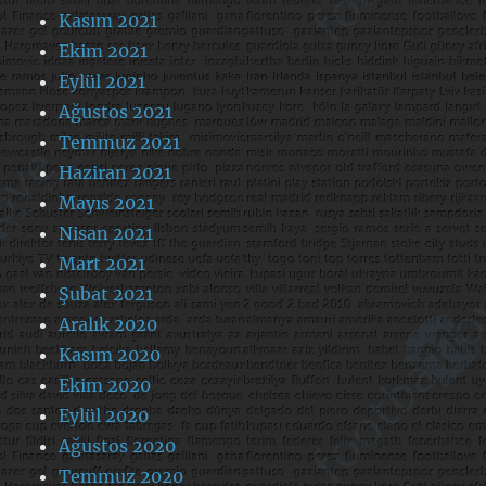
Kasım 2021
Ekim 2021
Eylül 2021
Ağustos 2021
Temmuz 2021
Haziran 2021
Mayıs 2021
Nisan 2021
Mart 2021
Şubat 2021
Aralık 2020
Kasım 2020
Ekim 2020
Eylül 2020
Ağustos 2020
Temmuz 2020