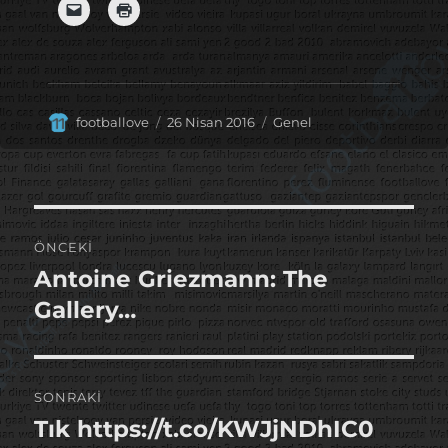
Yazar
Yayın
Kategoriler
footballove
26 Nisan 2016
Genel
tarihi
Yazı
ÖNCEKI
gezinmesi
Antoine Griezmann: The
Önceki
yazı:
Gallery…
SONRAKI
Tık https://t.co/KWJjNDhIC0
Sonraki