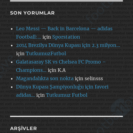
SON YORUMLAR
Leo Messi — Back in Barcelona — adidas
Football:…
için
Sporstation
2014 Brezilya Dünya Kupası için 2.3 milyon…
için
TutkumuzFutbol
Galatasaray SK vs Chelsea FC Promo –
Champions…
için
K.A
Magandalıkta son nokta
için
selinsss
Dünya Kupası Şampiyonluğu için favori
adidas…
için
Tutkumuz Futbol
ARŞIVLER