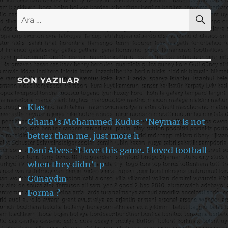
AR
Ara:
SON YAZILAR
Klas
Ghana’s Mohammed Kudus: ‘Neymar is not
better than me, just more h
Dani Alves: ‘I love this game. I loved football
when they didn’t p
Günaydın
Forma ?