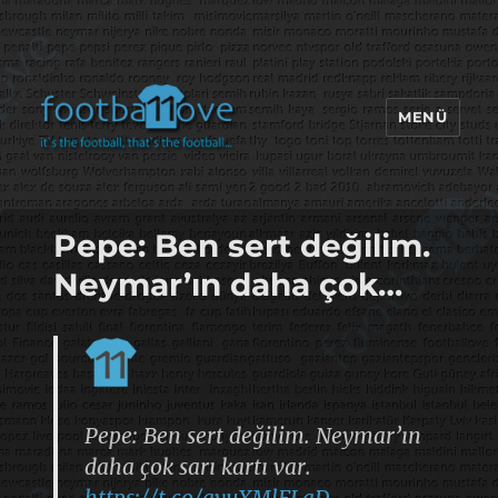
MENÜ
footbaLLove
Pepe: Ben sert değilim.
Neymar’ın daha çok…
Pepe: Ben sert değilim. Neymar’ın
daha çok sarı kartı var.
https://t.co/qvuXMlFLqD