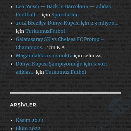
Leo Messi — Back in Barcelona — adidas
Football:…
için
Sporstation
2014 Brezilya Dünya Kupası için 2.3 milyon…
için
TutkumuzFutbol
Galatasaray SK vs Chelsea FC Promo –
Champions…
için
K.A
Magandalıkta son nokta
için
selinsss
Dünya Kupası Şampiyonluğu için favori
adidas…
için
Tutkumuz Futbol
ARŞIVLER
Kasım 2022
Ekim 2022