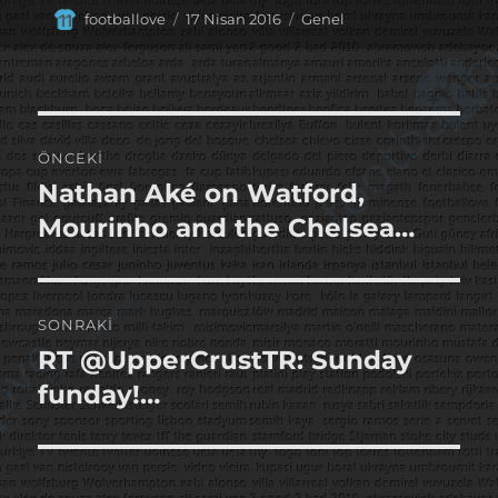
Yazar
Yayın
Kategoriler
footballove
17 Nisan 2016
Genel
tarihi
Yazı
ÖNCEKI
gezinmesi
Nathan Aké on Watford,
Önceki
yazı:
Mourinho and the Chelsea…
SONRAKI
RT @UpperCrustTR: Sunday
Sonraki
yazı:
funday!…