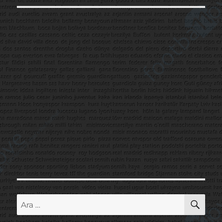
AR
Ara: