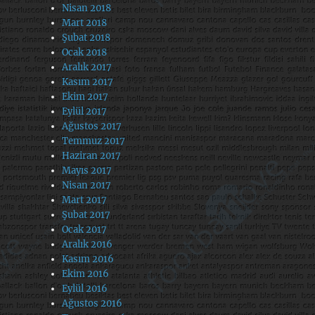
Nisan 2018
Mart 2018
Şubat 2018
Ocak 2018
Aralık 2017
Kasım 2017
Ekim 2017
Eylül 2017
Ağustos 2017
Temmuz 2017
Haziran 2017
Mayıs 2017
Nisan 2017
Mart 2017
Şubat 2017
Ocak 2017
Aralık 2016
Kasım 2016
Ekim 2016
Eylül 2016
Ağustos 2016