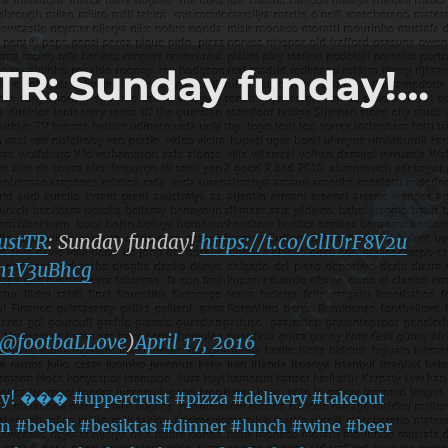
TR: Sunday funday!…
ustTR
: Sunday funday!
https://t.co/ClIUrF8V2u
Uh1V3uBhcg
@footbaLLove
)
April 17, 2016