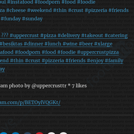
 ??? #uppercrust #pizza #delivery #takeout #catering
#besiktas #dinner #lunch #wine #beer #xlarge
tafood #foodporn #food #foodie #uppercrustpizza
nd #thin #crust #pizzeria #friends #enjoy #family
ay
ram photo by @uppercrusttr * 7 likes
gram.com/p/BETOylVQGKt/