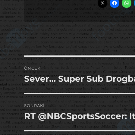
Yazı
ÖNCEKI
gezinmesi
Sever… Super Sub Drogb
Önceki
yazı:
SONRAKI
RT @NBCSportsSoccer: It’
Sonraki
yazı: