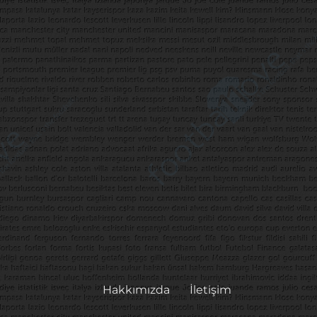
Hakkımızda
İletişim