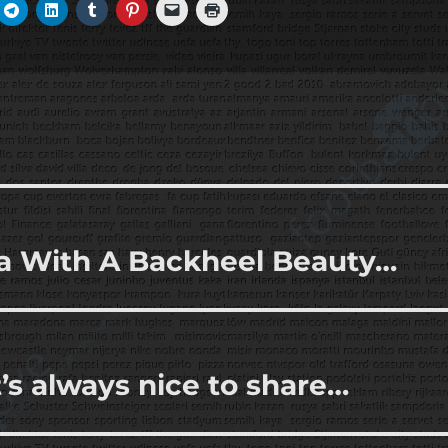
a With A Backheel Beauty…
s always nice to share…