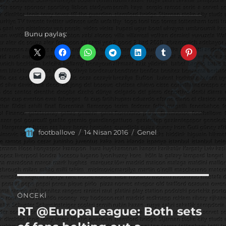
Bunu paylaş:
Yazar
Yayın
Kategoriler
footballove
14 Nisan 2016
Genel
tarihi
Yazı
ÖNCEKI
gezinmesi
RT @EuropaLeague: Both sets
Önceki
yazı: