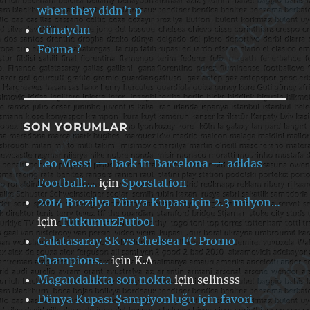
when they didn’t p
Günaydın
Forma ?
SON YORUMLAR
Leo Messi — Back in Barcelona — adidas
Football:…
için
Sporstation
2014 Brezilya Dünya Kupası için 2.3 milyon…
için
TutkumuzFutbol
Galatasaray SK vs Chelsea FC Promo –
Champions…
için
K.A
Magandalıkta son nokta
için
selinsss
Dünya Kupası Şampiyonluğu için favori