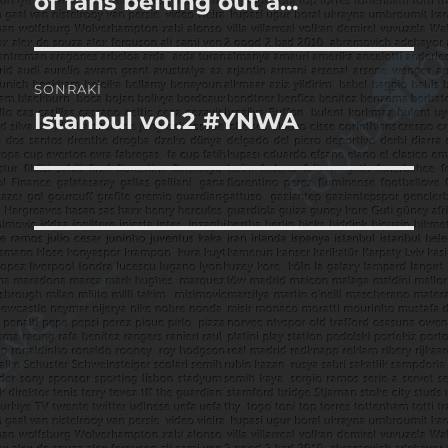
of fans belting out a…
SONRAKI
Istanbul vol.2 #YNWA
Sonraki
yazı: