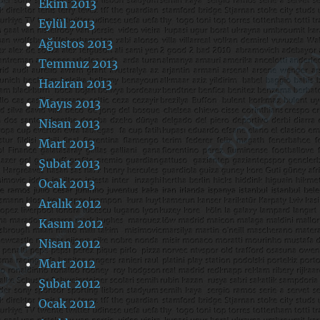
Ekim 2013
Eylül 2013
Ağustos 2013
Temmuz 2013
Haziran 2013
Mayıs 2013
Nisan 2013
Mart 2013
Şubat 2013
Ocak 2013
Aralık 2012
Kasım 2012
Nisan 2012
Mart 2012
Şubat 2012
Ocak 2012