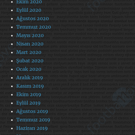
Ekim 2020
Eylül 2020
Ağustos 2020
Temmuz 2020
Mayıs 2020
Nisan 2020
Mart 2020
Şubat 2020
Ocak 2020
Aralık 2019
Kasım 2019
Ekim 2019
Eylül 2019
Ağustos 2019
Temmuz 2019
Haziran 2019