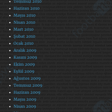
Temmuz 2010
Haziran 2010
Mayıs 2010
Nisan 2010
Mart 2010
Şubat 2010
Ocak 2010
Aralık 2009
Kasım 2009
Ekim 2009
Eylül 2009
Ağustos 2009
Temmuz 2009
Haziran 2009
Mayıs 2009
Nisan 2009