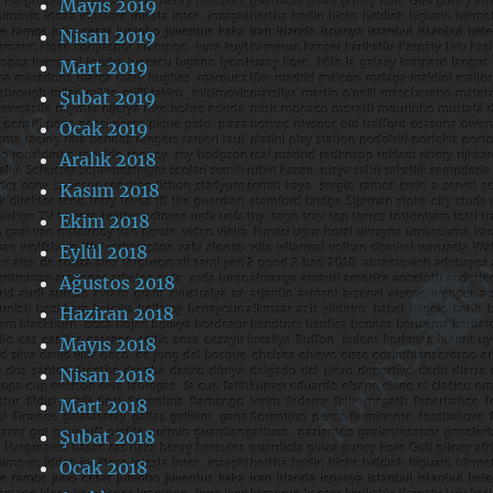
Mayıs 2019
Nisan 2019
Mart 2019
Şubat 2019
Ocak 2019
Aralık 2018
Kasım 2018
Ekim 2018
Eylül 2018
Ağustos 2018
Haziran 2018
Mayıs 2018
Nisan 2018
Mart 2018
Şubat 2018
Ocak 2018