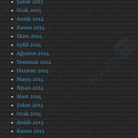
Şubat 2015
Ocak 2015
Aralık 2014
Kasım 2014
Ekim 2014
Eylül 2014
Ağustos 2014
Temmuz 2014
Haziran 2014
Mayıs 2014
Nisan 2014
Mart 2014
Şubat 2014
Ocak 2014
Aralık 2013
Kasım 2013