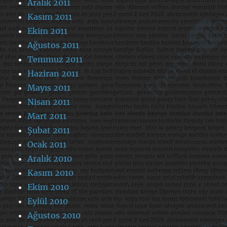
Aralık 2011
Kasım 2011
Ekim 2011
Ağustos 2011
Temmuz 2011
Haziran 2011
Mayıs 2011
Nisan 2011
Mart 2011
Şubat 2011
Ocak 2011
Aralık 2010
Kasım 2010
Ekim 2010
Eylül 2010
Ağustos 2010