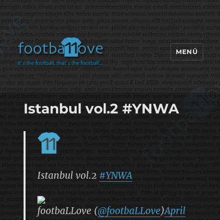
MENÜ
footbaLLove
Istanbul vol.2 #YNWA
Istanbul vol.2
#YNWA
footbaLLove (
@footbaLLove
)
April