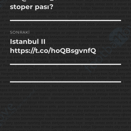
yazı:
stoper pası?
SONRAKI
Istanbul II
Sonraki
yazı:
https://t.co/hoQBsgvnfQ