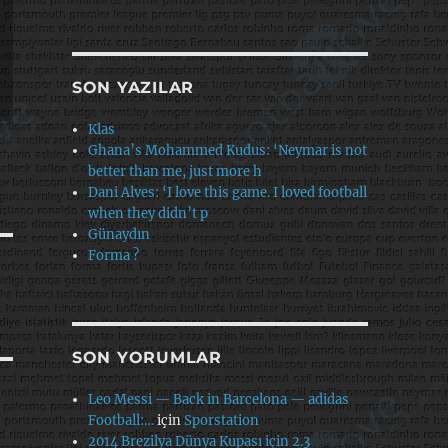
SON YAZILAR
Klas
Ghana’s Mohammed Kudus: ‘Neymar is not
better than me, just more h
Dani Alves: ‘I love this game. I loved football
when they didn’t p
Günaydın
Forma ?
SON YORUMLAR
Leo Messi — Back in Barcelona — adidas
Football:…
için
Sporstation
2014 Brezilya Dünya Kupası için 2.3