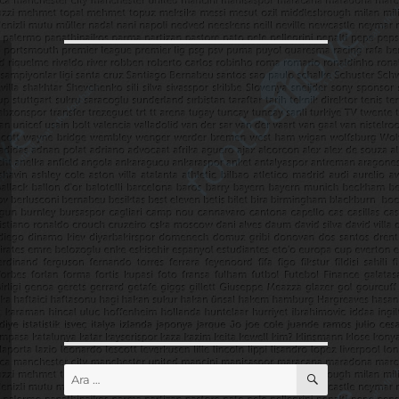
ARA
Ara: