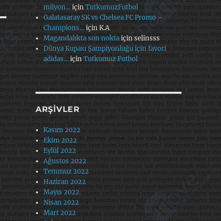
milyon…
için
TutkumuzFutbol
Galatasaray SK vs Chelsea FC Promo –
Champions…
için
K.A
Magandalıkta son nokta
için
selinsss
Dünya Kupası Şampiyonluğu için favori
adidas…
için
Tutkumuz Futbol
ARŞIVLER
Kasım 2022
Ekim 2022
Eylül 2022
Ağustos 2022
Temmuz 2022
Haziran 2022
Mayıs 2022
Nisan 2022
Mart 2022