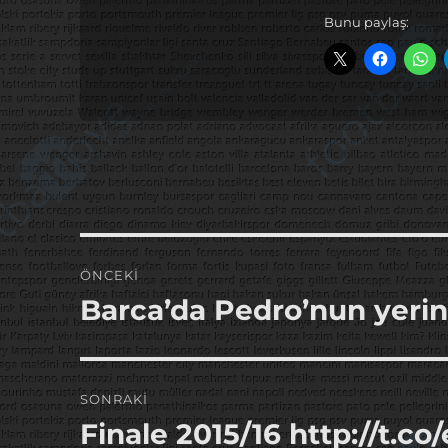
Bunu paylaş:
Yazı
ÖNCEKI
gezinmesi
Barca’da Pedro’nun yeri
Önceki
yazı:
SONRAKI
Finale 2015/16 http://t.
Sonraki