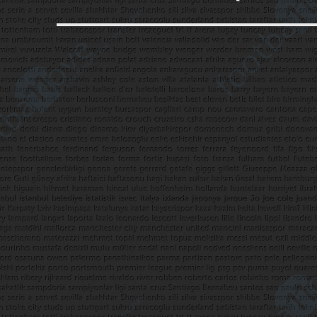
yazı: