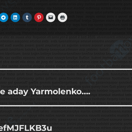
ne aday Yarmolenko….
co/efMJFLKB3u