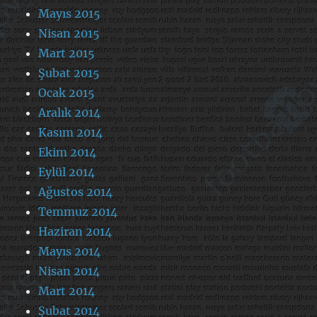
Mayıs 2015
Nisan 2015
Mart 2015
Şubat 2015
Ocak 2015
Aralık 2014
Kasım 2014
Ekim 2014
Eylül 2014
Ağustos 2014
Temmuz 2014
Haziran 2014
Mayıs 2014
Nisan 2014
Mart 2014
Şubat 2014