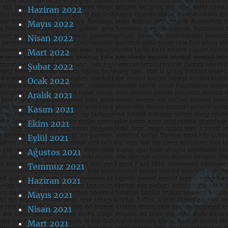
Haziran 2022
Mayıs 2022
Nisan 2022
Mart 2022
Şubat 2022
Ocak 2022
Aralık 2021
Kasım 2021
Ekim 2021
Eylül 2021
Ağustos 2021
Temmuz 2021
Haziran 2021
Mayıs 2021
Nisan 2021
Mart 2021