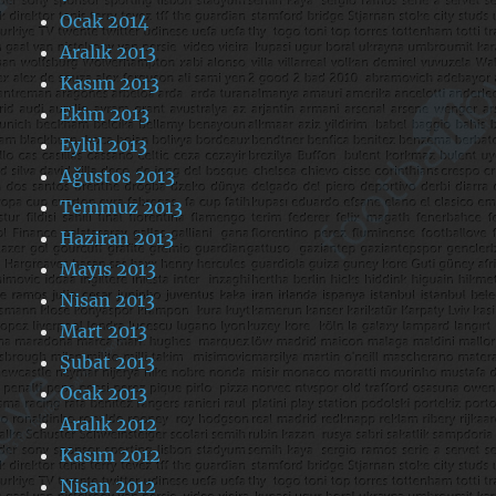
Ocak 2014
Aralık 2013
Kasım 2013
Ekim 2013
Eylül 2013
Ağustos 2013
Temmuz 2013
Haziran 2013
Mayıs 2013
Nisan 2013
Mart 2013
Şubat 2013
Ocak 2013
Aralık 2012
Kasım 2012
Nisan 2012