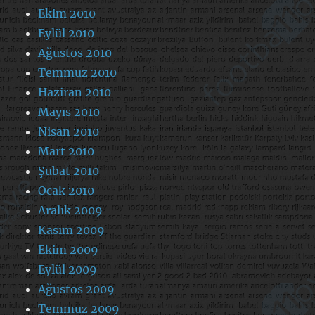
Ekim 2010
Eylül 2010
Ağustos 2010
Temmuz 2010
Haziran 2010
Mayıs 2010
Nisan 2010
Mart 2010
Şubat 2010
Ocak 2010
Aralık 2009
Kasım 2009
Ekim 2009
Eylül 2009
Ağustos 2009
Temmuz 2009