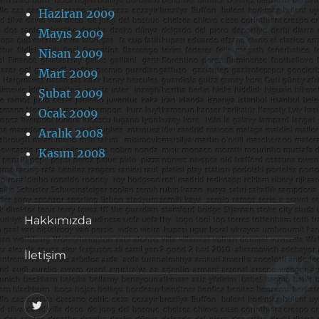
Haziran 2009
Mayıs 2009
Nisan 2009
Mart 2009
Şubat 2009
Ocak 2009
Aralık 2008
Kasım 2008
Hakkımızda
İletişim
@footballove