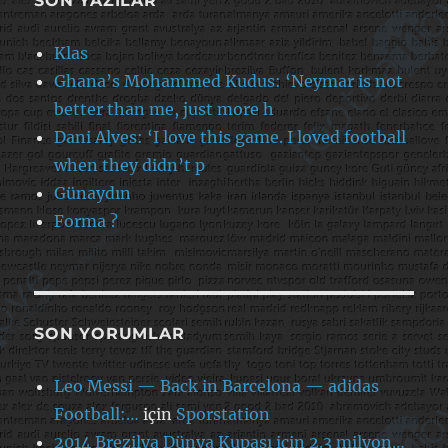
SON YAZILAR
Klas
Ghana’s Mohammed Kudus: ‘Neymar is not
better than me, just more h
Dani Alves: ‘I love this game. I loved football
when they didn’t p
Günaydın
Forma ?
SON YORUMLAR
Leo Messi — Back in Barcelona — adidas
Football:…
için
Sporstation
2014 Brezilya Dünya Kupası için 2.3 milyon…