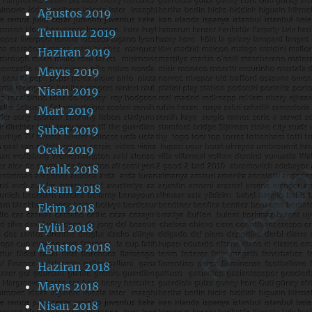
Ağustos 2019
Temmuz 2019
Haziran 2019
Mayıs 2019
Nisan 2019
Mart 2019
Şubat 2019
Ocak 2019
Aralık 2018
Kasım 2018
Ekim 2018
Eylül 2018
Ağustos 2018
Haziran 2018
Mayıs 2018
Nisan 2018