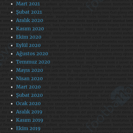
Mart 2021
Şubat 2021
Aralık 2020
Kasım 2020
Ekim 2020
Eylül 2020
Ağustos 2020
Temmuz 2020
Mayıs 2020
Nisan 2020
Mart 2020
Şubat 2020
Ocak 2020
Aralık 2019
Kasım 2019
Ekim 2019