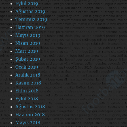
Eylül 2019
Ağustos 2019
Temmuz 2019
Haziran 2019
Mayıs 2019
Nisan 2019
Mart 2019
Şubat 2019
Ocak 2019
Aralık 2018
Kasım 2018
Ekim 2018
Eylül 2018
Ağustos 2018
Haziran 2018
Mayıs 2018