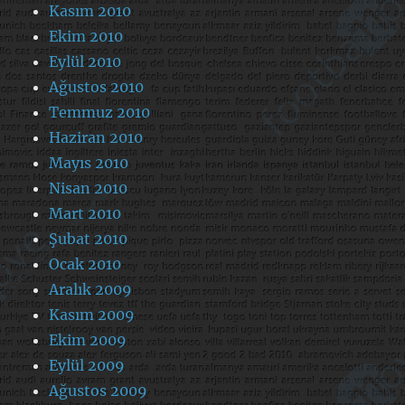
Kasım 2010
Ekim 2010
Eylül 2010
Ağustos 2010
Temmuz 2010
Haziran 2010
Mayıs 2010
Nisan 2010
Mart 2010
Şubat 2010
Ocak 2010
Aralık 2009
Kasım 2009
Ekim 2009
Eylül 2009
Ağustos 2009