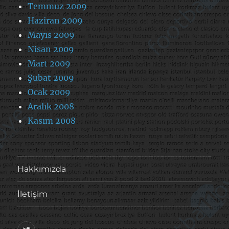
Temmuz 2009
Haziran 2009
Mayıs 2009
Nisan 2009
Mart 2009
Şubat 2009
Ocak 2009
Aralık 2008
Kasım 2008
Hakkımızda
İletişim
@footballove