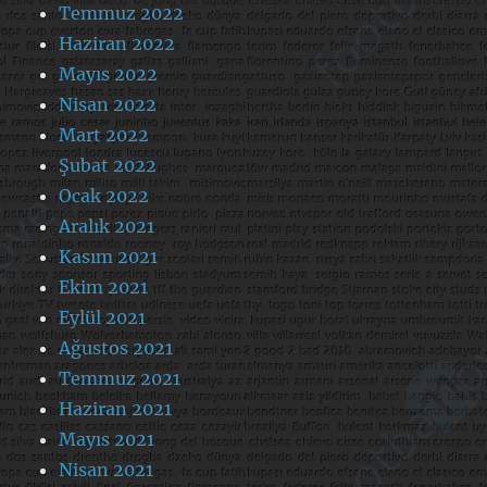
Temmuz 2022
Haziran 2022
Mayıs 2022
Nisan 2022
Mart 2022
Şubat 2022
Ocak 2022
Aralık 2021
Kasım 2021
Ekim 2021
Eylül 2021
Ağustos 2021
Temmuz 2021
Haziran 2021
Mayıs 2021
Nisan 2021