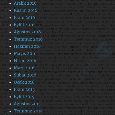
Aralık 2016
Kasım 2016
Ekim 2016
Eylül 2016
Ağustos 2016
Temmuz 2016
Haziran 2016
Mayıs 2016
Nisan 2016
Mart 2016
Şubat 2016
Ocak 2016
Ekim 2015
Eylül 2015
Ağustos 2015
Temmuz 2015