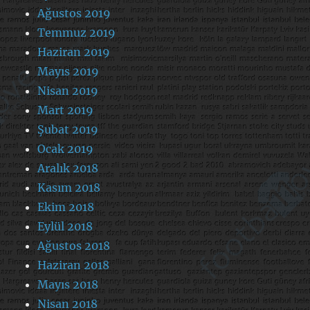
Ağustos 2019
Temmuz 2019
Haziran 2019
Mayıs 2019
Nisan 2019
Mart 2019
Şubat 2019
Ocak 2019
Aralık 2018
Kasım 2018
Ekim 2018
Eylül 2018
Ağustos 2018
Haziran 2018
Mayıs 2018
Nisan 2018