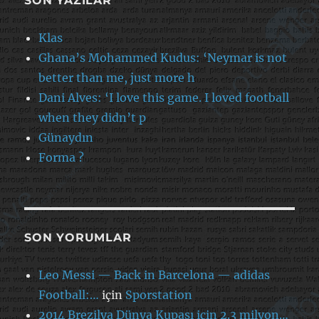
SON YAZILAR
Klas
Ghana’s Mohammed Kudus: ‘Neymar is not
better than me, just more h
Dani Alves: ‘I love this game. I loved football
when they didn’t p
Günaydın
Forma ?
SON YORUMLAR
Leo Messi — Back in Barcelona — adidas
Football:…
için
Sporstation
2014 Brezilya Dünya Kupası için 2.3 milyon…