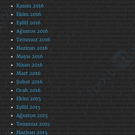
Kasım 2016
Ekim 2016
Eylül 2016
Ağustos 2016
Temmuz 2016
Haziran 2016
Mayıs 2016
Nisan 2016
Mart 2016
Şubat 2016
Ocak 2016
Ekim 2015
Eylül 2015
Ağustos 2015
Temmuz 2015
Haziran 2015