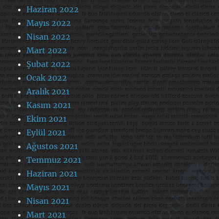
Haziran 2022
Mayıs 2022
Nisan 2022
Mart 2022
Şubat 2022
Ocak 2022
Aralık 2021
Kasım 2021
Ekim 2021
Eylül 2021
Ağustos 2021
Temmuz 2021
Haziran 2021
Mayıs 2021
Nisan 2021
Mart 2021