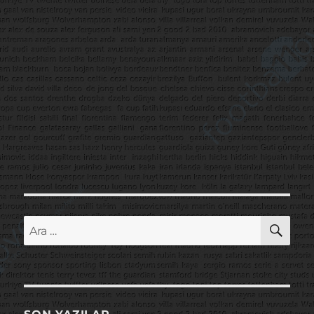
AR
Ara: