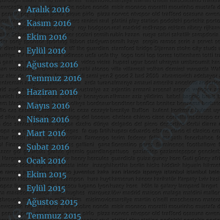
Aralık 2016
Kasım 2016
Ekim 2016
Eylül 2016
Ağustos 2016
Temmuz 2016
Haziran 2016
Mayıs 2016
Nisan 2016
Mart 2016
Şubat 2016
Ocak 2016
Ekim 2015
Eylül 2015
Ağustos 2015
Temmuz 2015