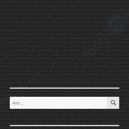
AR
Ara: