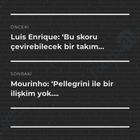
Yazı
ÖNCEKI
gezinmesi
Luis Enrique: ‘Bu skoru
Önceki
yazı:
çevirebilecek bir takım…
SONRAKI
Mourinho: ‘Pellegrini ile bir
Sonraki
yazı:
ilişkim yok….