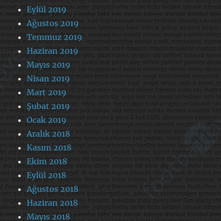
Eylül 2019
Ağustos 2019
Temmuz 2019
Haziran 2019
Mayıs 2019
Nisan 2019
Mart 2019
Şubat 2019
Ocak 2019
Aralık 2018
Kasım 2018
Ekim 2018
Eylül 2018
Ağustos 2018
Haziran 2018
Mayıs 2018