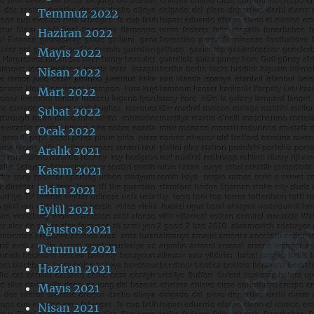
Temmuz 2022
Haziran 2022
Mayıs 2022
Nisan 2022
Mart 2022
Şubat 2022
Ocak 2022
Aralık 2021
Kasım 2021
Ekim 2021
Eylül 2021
Ağustos 2021
Temmuz 2021
Haziran 2021
Mayıs 2021
Nisan 2021