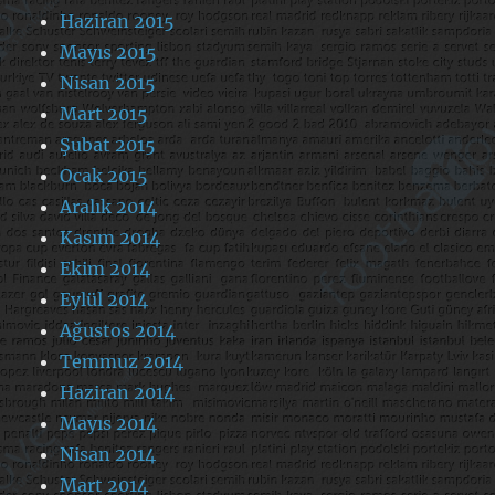
Haziran 2015
Mayıs 2015
Nisan 2015
Mart 2015
Şubat 2015
Ocak 2015
Aralık 2014
Kasım 2014
Ekim 2014
Eylül 2014
Ağustos 2014
Temmuz 2014
Haziran 2014
Mayıs 2014
Nisan 2014
Mart 2014