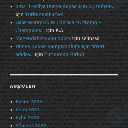
2014 Brezilya Dünya Kupası için 2.3 milyon…
için
TutkumuzFutbol
Galatasaray SK vs Chelsea FC Promo –
Champions…
için
K.A
Magandalıkta son nokta
için
selinsss
Dünya Kupası Şampiyonluğu için favori
adidas…
için
Tutkumuz Futbol
ARŞIVLER
Kasım 2022
Ekim 2022
Eylül 2022
Ağustos 2022