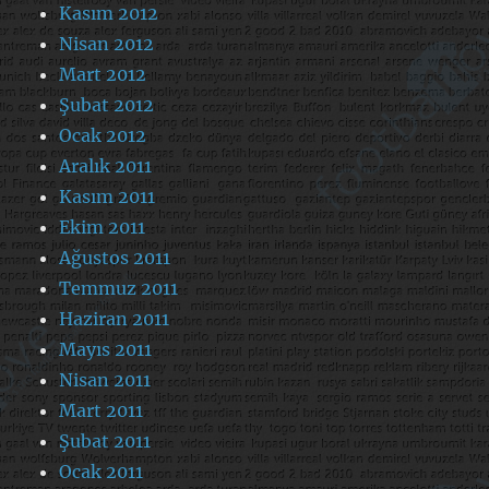
Kasım 2012
Nisan 2012
Mart 2012
Şubat 2012
Ocak 2012
Aralık 2011
Kasım 2011
Ekim 2011
Ağustos 2011
Temmuz 2011
Haziran 2011
Mayıs 2011
Nisan 2011
Mart 2011
Şubat 2011
Ocak 2011