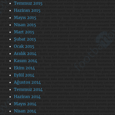
Temmuz 2015
Haziran 2015
Mayıs 2015
Nisan 2015
Mart 2015
Şubat 2015
Ocak 2015
Aralık 2014
Kasım 2014
Ekim 2014
Eylül 2014
Ağustos 2014
Temmuz 2014
Haziran 2014
Mayıs 2014
Nisan 2014