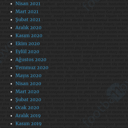
Nisan 2021
Mart 2021
Şubat 2021
Aralık 2020
Kasım 2020
Ekim 2020
Eylül 2020
Ağustos 2020
Temmuz 2020
Mayıs 2020
Nisan 2020
Mart 2020
Şubat 2020
Ocak 2020
Aralık 2019
Kasım 2019