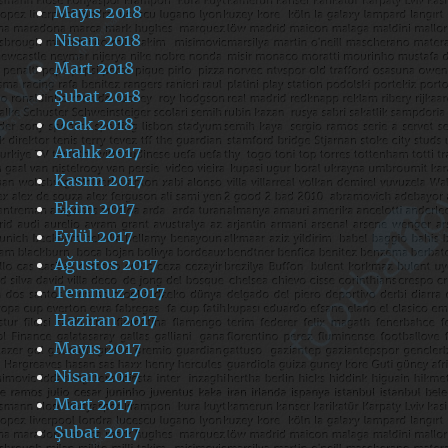
Mayıs 2018
Nisan 2018
Mart 2018
Şubat 2018
Ocak 2018
Aralık 2017
Kasım 2017
Ekim 2017
Eylül 2017
Ağustos 2017
Temmuz 2017
Haziran 2017
Mayıs 2017
Nisan 2017
Mart 2017
Şubat 2017