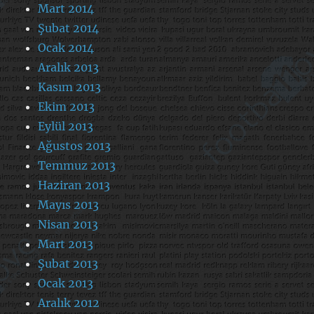
Mart 2014
Şubat 2014
Ocak 2014
Aralık 2013
Kasım 2013
Ekim 2013
Eylül 2013
Ağustos 2013
Temmuz 2013
Haziran 2013
Mayıs 2013
Nisan 2013
Mart 2013
Şubat 2013
Ocak 2013
Aralık 2012