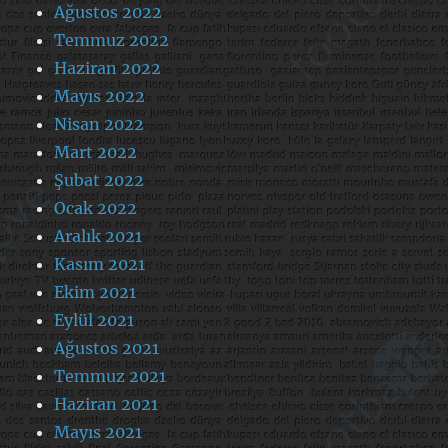
Ağustos 2022
Temmuz 2022
Haziran 2022
Mayıs 2022
Nisan 2022
Mart 2022
Şubat 2022
Ocak 2022
Aralık 2021
Kasım 2021
Ekim 2021
Eylül 2021
Ağustos 2021
Temmuz 2021
Haziran 2021
Mayıs 2021