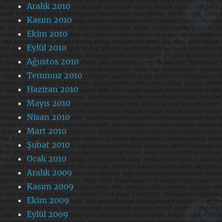
Aralık 2010
Kasım 2010
Ekim 2010
Eylül 2010
Ağustos 2010
Temmuz 2010
Haziran 2010
Mayıs 2010
Nisan 2010
Mart 2010
Şubat 2010
Ocak 2010
Aralık 2009
Kasım 2009
Ekim 2009
Eylül 2009