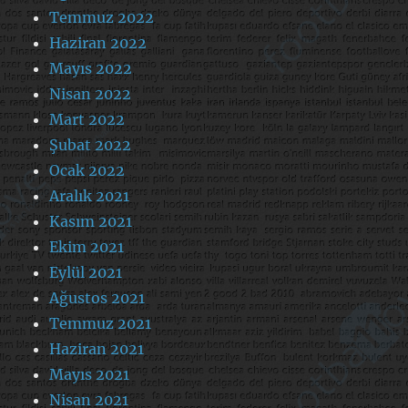
Temmuz 2022
Haziran 2022
Mayıs 2022
Nisan 2022
Mart 2022
Şubat 2022
Ocak 2022
Aralık 2021
Kasım 2021
Ekim 2021
Eylül 2021
Ağustos 2021
Temmuz 2021
Haziran 2021
Mayıs 2021
Nisan 2021