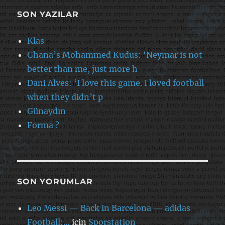
SON YAZILAR
Klas
Ghana’s Mohammed Kudus: ‘Neymar is not
better than me, just more h
Dani Alves: ‘I love this game. I loved football
when they didn’t p
Günaydın
Forma ?
SON YORUMLAR
Leo Messi — Back in Barcelona — adidas
Football:…
için
Sporstation