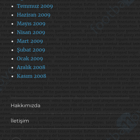
Temmuz 2009
Haziran 2009
Mayıs 2009
Nisan 2009
Mart 2009
Şubat 2009
Ocak 2009
Aralık 2008
Kasım 2008
Hakkımızda
İletişim