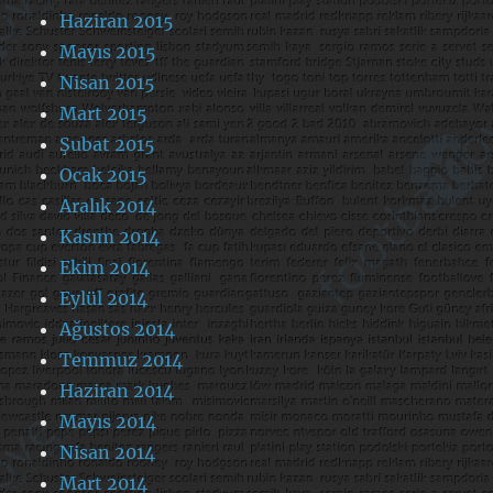
Haziran 2015
Mayıs 2015
Nisan 2015
Mart 2015
Şubat 2015
Ocak 2015
Aralık 2014
Kasım 2014
Ekim 2014
Eylül 2014
Ağustos 2014
Temmuz 2014
Haziran 2014
Mayıs 2014
Nisan 2014
Mart 2014