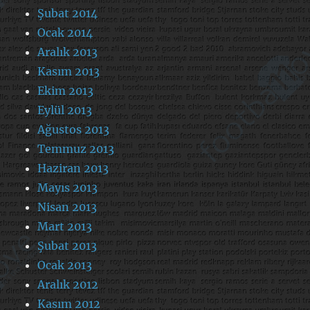
Şubat 2014
Ocak 2014
Aralık 2013
Kasım 2013
Ekim 2013
Eylül 2013
Ağustos 2013
Temmuz 2013
Haziran 2013
Mayıs 2013
Nisan 2013
Mart 2013
Şubat 2013
Ocak 2013
Aralık 2012
Kasım 2012