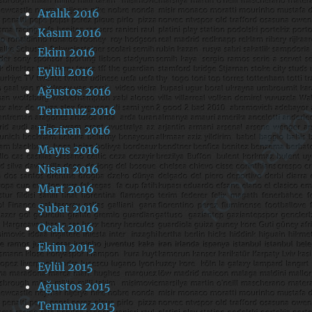
Aralık 2016
Kasım 2016
Ekim 2016
Eylül 2016
Ağustos 2016
Temmuz 2016
Haziran 2016
Mayıs 2016
Nisan 2016
Mart 2016
Şubat 2016
Ocak 2016
Ekim 2015
Eylül 2015
Ağustos 2015
Temmuz 2015