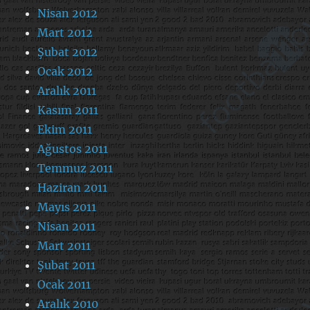
Nisan 2012
Mart 2012
Şubat 2012
Ocak 2012
Aralık 2011
Kasım 2011
Ekim 2011
Ağustos 2011
Temmuz 2011
Haziran 2011
Mayıs 2011
Nisan 2011
Mart 2011
Şubat 2011
Ocak 2011
Aralık 2010