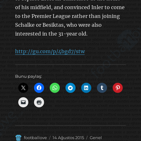
of his midfield, and convinced Inler to come
to the Premier League rather than joining
Schalke or Besiktas, who were also
interested in the 31-year old.
http://gu.com/p/4bgd7/stw
Bunu paylaş:
Yazar
Yayın
Kategoriler
footballove
14 Ağustos 2015
Genel