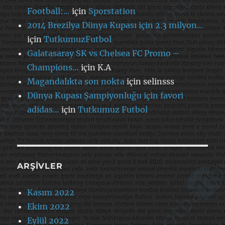
Football:…
için
Sporstation
2014 Brezilya Dünya Kupası için 2.3 milyon…
için
TutkumuzFutbol
Galatasaray SK vs Chelsea FC Promo –
Champions…
için
K.A
Magandalıkta son nokta
için
selinsss
Dünya Kupası Şampiyonluğu için favori
adidas…
için
Tutkumuz Futbol
ARŞIVLER
Kasım 2022
Ekim 2022
Eylül 2022