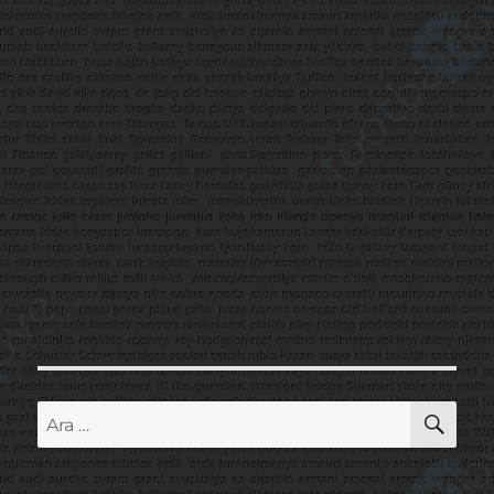
AR
Ara: