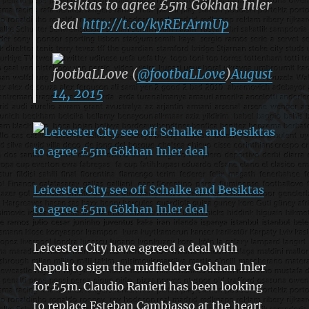
Besiktas to agree £5m Gökhan Inler
deal
http://t.co/kyRErArmUp
footbaLLove (
@footbaLLove
)
August
14, 2015
Leicester City see off Schalke and Besiktas
to agree £5m Gökhan Inler deal
Leicester City have agreed a deal with
Napoli to sign the midfielder Gokhan Inler
for £5m. Claudio Ranieri has been looking
to replace Esteban Cambiasso at the heart