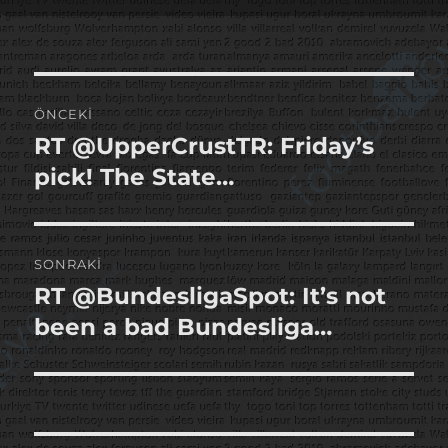
tarihi
Yazı
ÖNCEKI
gezinmesi
RT @UpperCrustTR: Friday’s
Önceki
yazı:
pick! The State…
SONRAKI
RT @BundesligaSpot: It’s not
Sonraki
yazı:
been a bad Bundesliga…