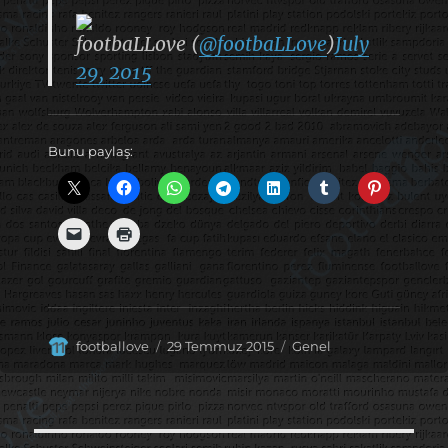
footbaLLove (
@footbaLLove
)
July
29, 2015
Bunu paylaş:
Yazar
Yayın
Kategoriler
footballove
29 Temmuz 2015
Genel
tarihi