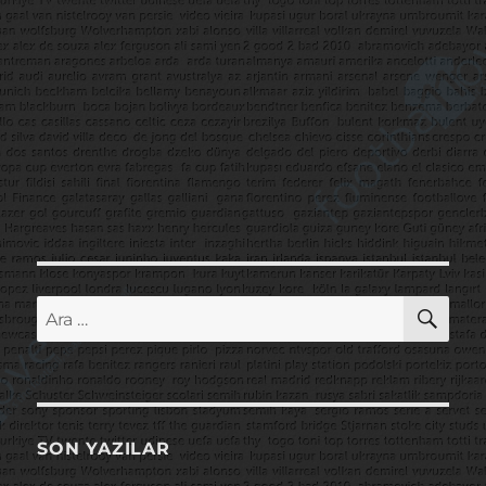
AR
Ara:
SON YAZILAR