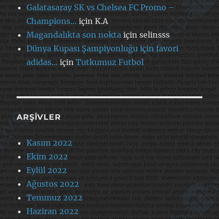
Galatasaray SK vs Chelsea FC Promo –
Champions…
için
K.A
Magandalıkta son nokta
için
selinsss
Dünya Kupası Şampiyonluğu için favori
adidas…
için
Tutkumuz Futbol
ARŞIVLER
Kasım 2022
Ekim 2022
Eylül 2022
Ağustos 2022
Temmuz 2022
Haziran 2022