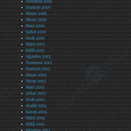
Temmuz 2016
Haziran 2016
Mayıs 2016
Nisan 2016
Mart 2016
Şubat 2016
Ocak 2016
Ekim 2015
Eylül 2015
Ağustos 2015
Temmuz 2015
Haziran 2015
Mayıs 2015
Nisan 2015
Mart 2015
Şubat 2015
Ocak 2015
Aralık 2014
Kasım 2014
Ekim 2014
Eylül 2014
Ağustos 2014