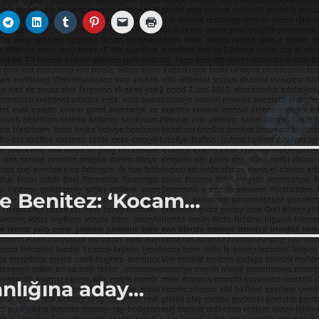
se Benitez: ‘Kocam…
anlığına aday…