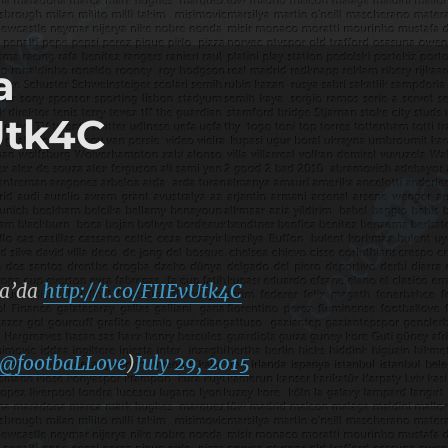
a
vUtk4C
ya’da
http://t.co/FIIEvUtk4C
@footbaLLove
)
July 29, 2015