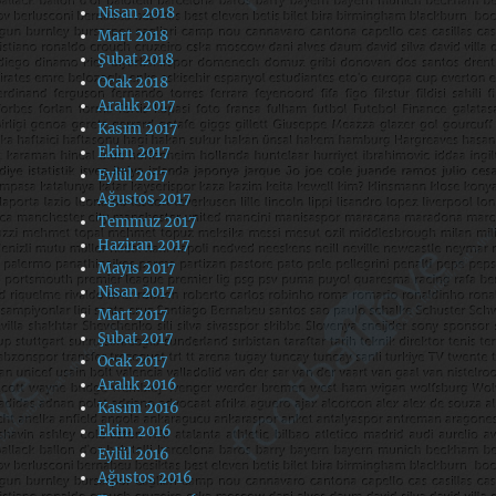
Nisan 2018
Mart 2018
Şubat 2018
Ocak 2018
Aralık 2017
Kasım 2017
Ekim 2017
Eylül 2017
Ağustos 2017
Temmuz 2017
Haziran 2017
Mayıs 2017
Nisan 2017
Mart 2017
Şubat 2017
Ocak 2017
Aralık 2016
Kasım 2016
Ekim 2016
Eylül 2016
Ağustos 2016