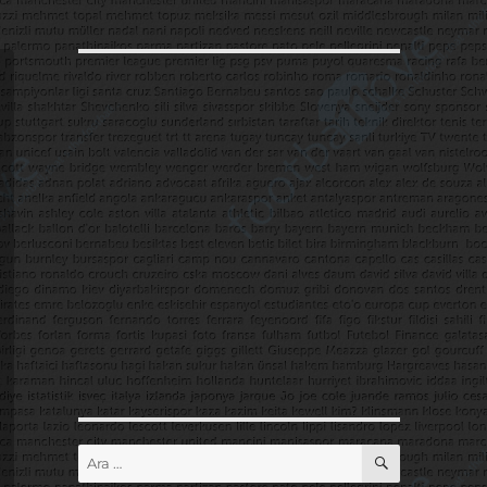
ARA
Ara: