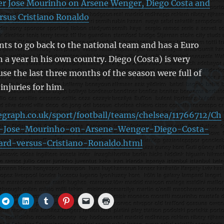
r Jose Mourinho on Arsene Wenger, Diego Costa and
rsus Cristiano Ronaldo
ts to go back to the national team and has a Euro
n a year in his own country. Diego (Costa) is very
use the last three months of the season were full of
injuries for him.
egraph.co.uk/sport/football/teams/chelsea/11766712/Ch
-Jose-Mourinho-on-Arsene-Wenger-Diego-Costa-
rd-versus-Cristiano-Ronaldo.html