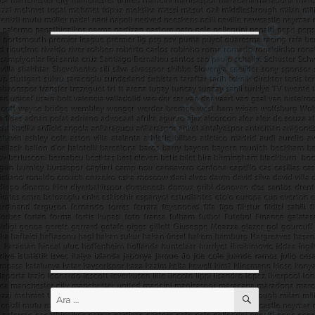
ARA
Ara: