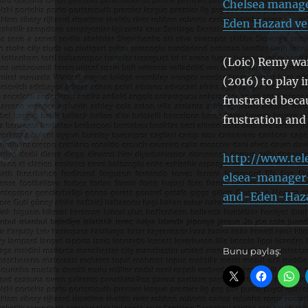
Chelsea manage
Eden Hazard ve
(Loic) Remy wan
(2016) to play i
frustrated beca
frustration and 
http://www.tel
elsea-manager
and-Eden-Haza
Bunu paylaş: