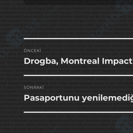
Yazı
ÖNCEKI
gezinmesi
Drogba, Montreal Impact’
Önceki
yazı:
SONRAKI
Pasaportunu yenilemediğ
Sonraki
yazı: