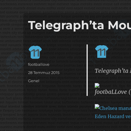
it's the football, that's the football…
footbaLLove
Telegraph’ta Mou
Yazar
footballove
Telegraph’ta
Yayın
28 Temmuz 2015
tarihi
Kategoriler
Genel
footbaLLove (