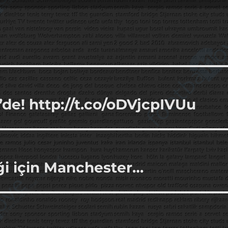
de! http://t.co/oDVjcpIVUu
i için Manchester…