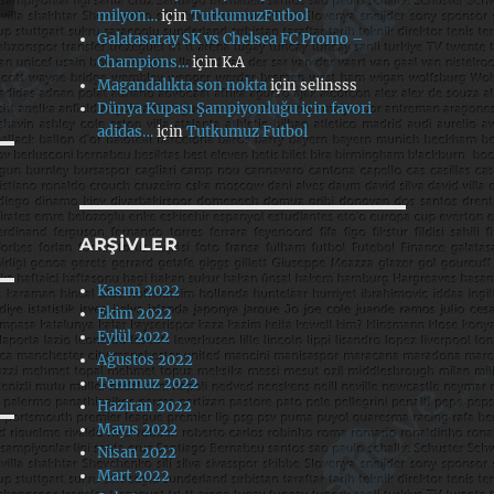
milyon…
için
TutkumuzFutbol
Galatasaray SK vs Chelsea FC Promo –
Champions…
için
K.A
Magandalıkta son nokta
için
selinsss
Dünya Kupası Şampiyonluğu için favori
adidas…
için
Tutkumuz Futbol
ARŞIVLER
Kasım 2022
Ekim 2022
Eylül 2022
Ağustos 2022
Temmuz 2022
Haziran 2022
Mayıs 2022
Nisan 2022
Mart 2022