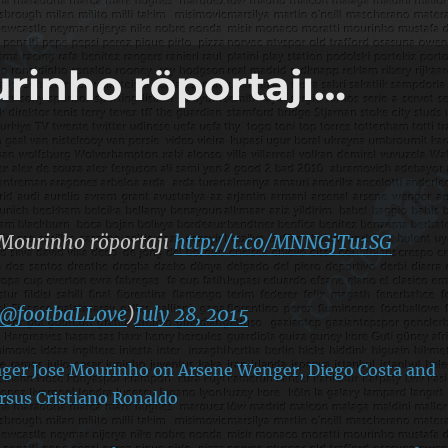
rinho röportajı…
 Mourinho röportajı
http://t.co/MNNGjTu1SG
@footbaLLove
)
July 28, 2015