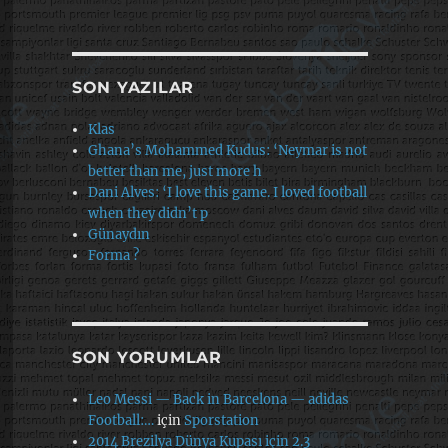
SON YAZILAR
Klas
Ghana’s Mohammed Kudus: ‘Neymar is not
better than me, just more h
Dani Alves: ‘I love this game. I loved football
when they didn’t p
Günaydın
Forma ?
SON YORUMLAR
Leo Messi — Back in Barcelona — adidas
Football:…
için
Sporstation
2014 Brezilya Dünya Kupası için 2.3