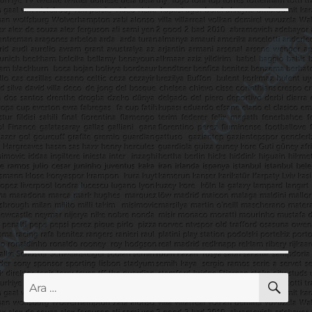
AR
Ara: