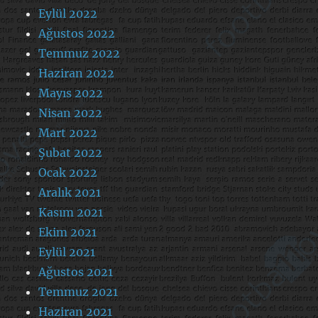
Eylül 2022
Ağustos 2022
Temmuz 2022
Haziran 2022
Mayıs 2022
Nisan 2022
Mart 2022
Şubat 2022
Ocak 2022
Aralık 2021
Kasım 2021
Ekim 2021
Eylül 2021
Ağustos 2021
Temmuz 2021
Haziran 2021