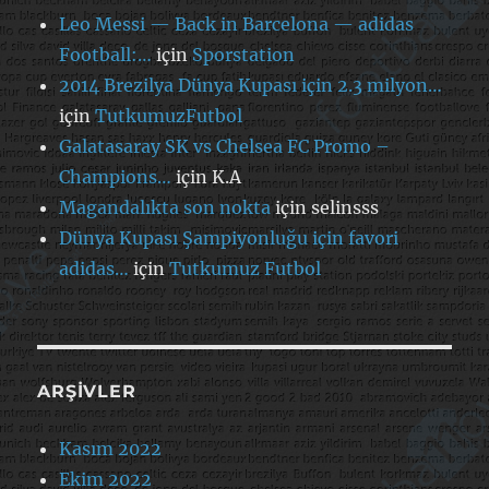
Leo Messi — Back in Barcelona — adidas
Football:…
için
Sporstation
2014 Brezilya Dünya Kupası için 2.3 milyon…
için
TutkumuzFutbol
Galatasaray SK vs Chelsea FC Promo –
Champions…
için
K.A
Magandalıkta son nokta
için
selinsss
Dünya Kupası Şampiyonluğu için favori
adidas…
için
Tutkumuz Futbol
ARŞIVLER
Kasım 2022
Ekim 2022