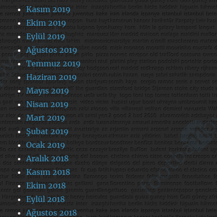
Kasım 2019
Ekim 2019
Eylül 2019
Ağustos 2019
Temmuz 2019
Haziran 2019
Mayıs 2019
Nisan 2019
Mart 2019
Şubat 2019
Ocak 2019
Aralık 2018
Kasım 2018
Ekim 2018
Eylül 2018
Ağustos 2018