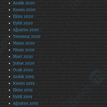
Aralık 2020
Kasım 2020
Ekim 2020
Eylül 2020
Ağustos 2020
Temmuz 2020
Mayıs 2020
Nisan 2020
Mart 2020
Şubat 2020
Ocak 2020
Aralık 2019
Kasım 2019
Ekim 2019
Eylül 2019
Ağustos 2019