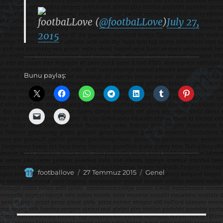
footbaLLove (
@footbaLLove
)
July 27,
2015
Bunu paylaş:
Yazar
Yayın
Kategoriler
footballove
27 Temmuz 2015
Genel
tarihi