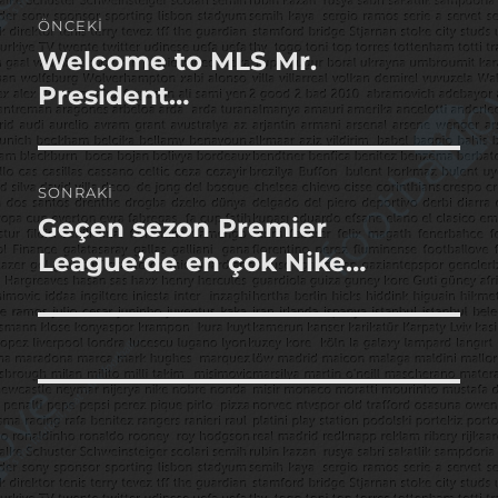
Yazı
ÖNCEKI
gezinmesi
Welcome to MLS Mr.
Önceki
yazı:
President…
SONRAKI
Geçen sezon Premier
Sonraki
yazı:
League’de en çok Nike…