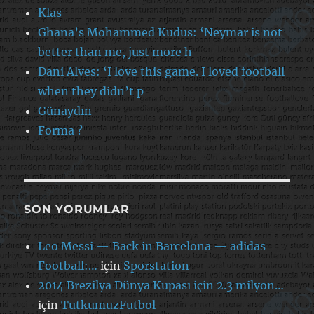
Klas
Ghana’s Mohammed Kudus: ‘Neymar is not
better than me, just more h
Dani Alves: ‘I love this game. I loved football
when they didn’t p
Günaydın
Forma ?
SON YORUMLAR
Leo Messi — Back in Barcelona — adidas
Football:…
için
Sporstation
2014 Brezilya Dünya Kupası için 2.3 milyon…
için
TutkumuzFutbol