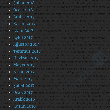
Şubat 2018
Ocak 2018
Aralık 2017
Kasım 2017
Ekim 2017
Eylül 2017
Ağustos 2017
Temmuz 2017
Haziran 2017
Mayıs 2017
Nisan 2017
Mart 2017
Şubat 2017
Ocak 2017
Aralık 2016
Kasım 2016