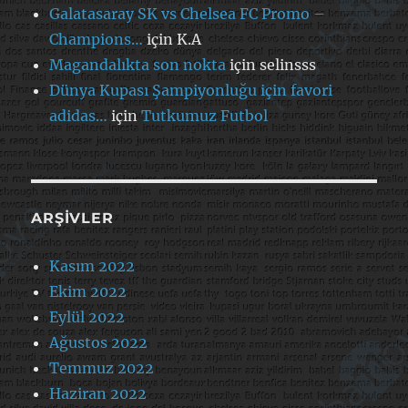
Galatasaray SK vs Chelsea FC Promo –
Champions…
için
K.A
Magandalıkta son nokta
için
selinsss
Dünya Kupası Şampiyonluğu için favori
adidas…
için
Tutkumuz Futbol
ARŞIVLER
Kasım 2022
Ekim 2022
Eylül 2022
Ağustos 2022
Temmuz 2022
Haziran 2022