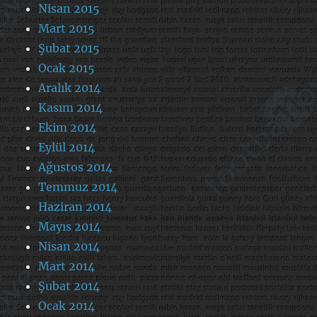
Nisan 2015
Mart 2015
Şubat 2015
Ocak 2015
Aralık 2014
Kasım 2014
Ekim 2014
Eylül 2014
Ağustos 2014
Temmuz 2014
Haziran 2014
Mayıs 2014
Nisan 2014
Mart 2014
Şubat 2014
Ocak 2014