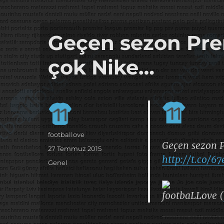
it's the football, that's the football…
footbaLLove
Geçen sezon Pre
çok Nike…
Yazar
footballove
Geçen sezon P
Yayın
27 Temmuz 2015
http://t.co/6
tarihi
Kategoriler
Genel
footbaLLove (