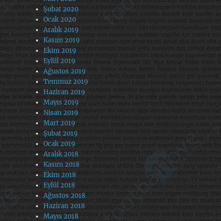
Şubat 2020
Ocak 2020
Aralık 2019
Kasım 2019
Ekim 2019
Eylül 2019
Ağustos 2019
Temmuz 2019
Haziran 2019
Mayıs 2019
Nisan 2019
Mart 2019
Şubat 2019
Ocak 2019
Aralık 2018
Kasım 2018
Ekim 2018
Eylül 2018
Ağustos 2018
Haziran 2018
Mayıs 2018