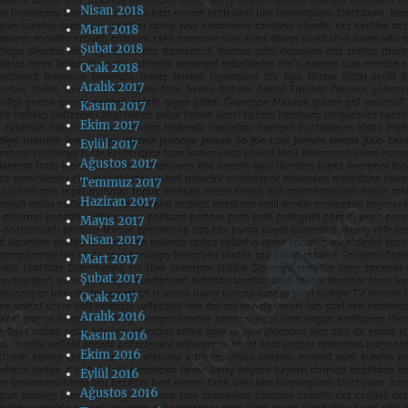
Nisan 2018
Mart 2018
Şubat 2018
Ocak 2018
Aralık 2017
Kasım 2017
Ekim 2017
Eylül 2017
Ağustos 2017
Temmuz 2017
Haziran 2017
Mayıs 2017
Nisan 2017
Mart 2017
Şubat 2017
Ocak 2017
Aralık 2016
Kasım 2016
Ekim 2016
Eylül 2016
Ağustos 2016