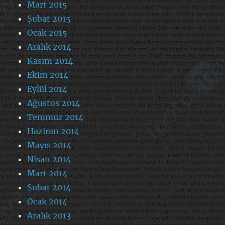
Mart 2015
Şubat 2015
Ocak 2015
Aralık 2014
Kasım 2014
Ekim 2014
Eylül 2014
Ağustos 2014
Temmuz 2014
Haziran 2014
Mayıs 2014
Nisan 2014
Mart 2014
Şubat 2014
Ocak 2014
Aralık 2013