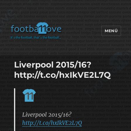
MENÜ
footbaLLove
Liverpool 2015/16?
http://t.co/hxIkVE2L7Q
Liverpool 2015/16?
http://t.co/hxIkVE2L7Q