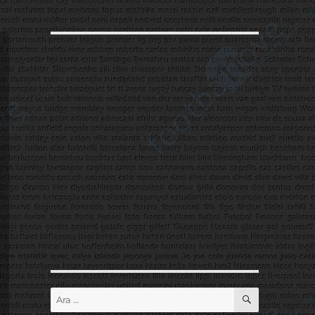
ARA
Ara: