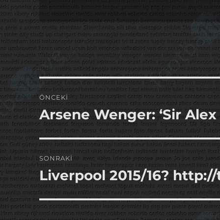
Yazı
ÖNCEKI
gezinmesi
Arsene Wenger: ‘Sir Alex
Önceki
yazı:
SONRAKI
Liverpool 2015/16? http:/
Sonraki
yazı: