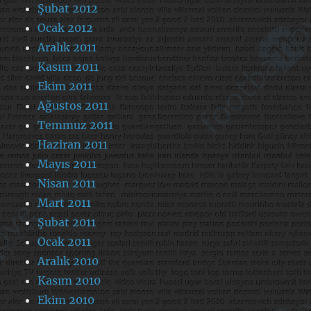
Şubat 2012
Ocak 2012
Aralık 2011
Kasım 2011
Ekim 2011
Ağustos 2011
Temmuz 2011
Haziran 2011
Mayıs 2011
Nisan 2011
Mart 2011
Şubat 2011
Ocak 2011
Aralık 2010
Kasım 2010
Ekim 2010