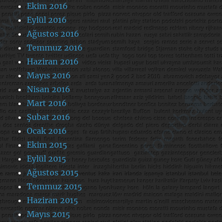
Ekim 2016
Eylül 2016
Ağustos 2016
Temmuz 2016
Haziran 2016
Mayıs 2016
Nisan 2016
Mart 2016
Şubat 2016
Ocak 2016
Ekim 2015
Eylül 2015
Ağustos 2015
Temmuz 2015
Haziran 2015
Mayıs 2015