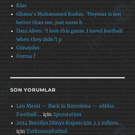
Klas
Ghana’s Mohammed Kudus: ‘Neymar is not
better than me, just more h
Dani Alves: ‘I love this game. I loved football
when they didn’t p
Günaydın
Forma ?
SON YORUMLAR
Leo Messi — Back in Barcelona — adidas
Football:…
için
Sporstation
2014 Brezilya Dünya Kupası için 2.3 milyon…
için
TutkumuzFutbol