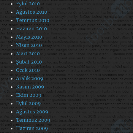
Eylül 2010
Ağustos 2010
Temmuz 2010
Haziran 2010
Mayıs 2010
Nisan 2010
Mart 2010
Şubat 2010
Ocak 2010
Aralık 2009
Kasım 2009
Ekim 2009
Eylül 2009
Ağustos 2009
Temmuz 2009
Haziran 2009