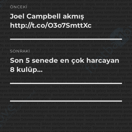
Yazı
ÖNCEKI
gezinmesi
Joel Campbell akmış
Önceki
yazı:
http://t.co/O3o7SmttXc
SONRAKI
Son 5 senede en çok harcayan
Sonraki
yazı:
8 kulüp…