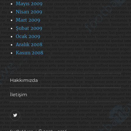
Mayıs 2009
Nisan 2009
Mart 2009
Şubat 2009
Ocak 2009
Aralık 2008
Kasım 2008
Hakkımızda
İletişim
@footballove