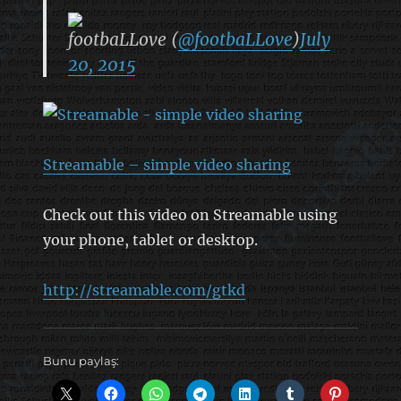
footbaLLove (
@footbaLLove
)
July
20, 2015
Streamable – simple video sharing
Check out this video on Streamable using
your phone, tablet or desktop.
http://streamable.com/gtkd
Bunu paylaş: