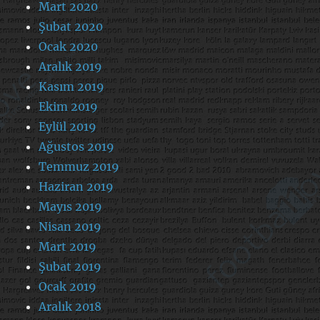
Mart 2020
Şubat 2020
Ocak 2020
Aralık 2019
Kasım 2019
Ekim 2019
Eylül 2019
Ağustos 2019
Temmuz 2019
Haziran 2019
Mayıs 2019
Nisan 2019
Mart 2019
Şubat 2019
Ocak 2019
Aralık 2018