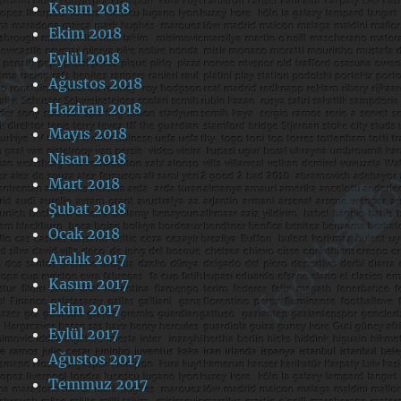
Kasım 2018
Ekim 2018
Eylül 2018
Ağustos 2018
Haziran 2018
Mayıs 2018
Nisan 2018
Mart 2018
Şubat 2018
Ocak 2018
Aralık 2017
Kasım 2017
Ekim 2017
Eylül 2017
Ağustos 2017
Temmuz 2017