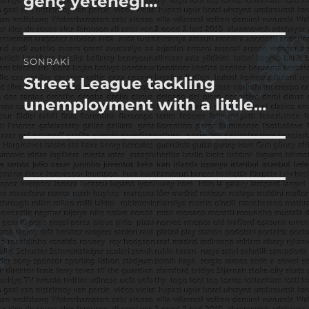
genç yeteneği…
SONRAKI
Street League tackling
Sonraki
yazı:
unemployment with a little…