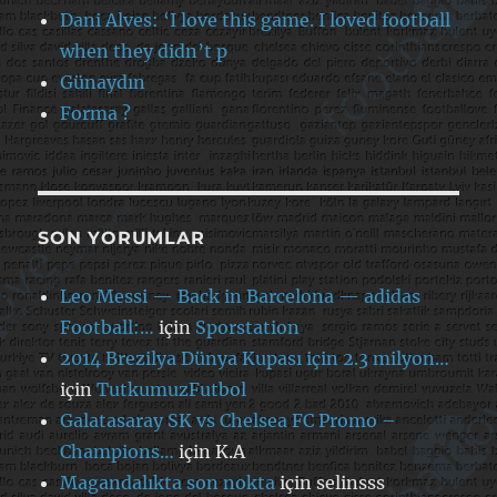
Dani Alves: ‘I love this game. I loved football
when they didn’t p
Günaydın
Forma ?
SON YORUMLAR
Leo Messi — Back in Barcelona — adidas
Football:…
için
Sporstation
2014 Brezilya Dünya Kupası için 2.3 milyon…
için
TutkumuzFutbol
Galatasaray SK vs Chelsea FC Promo –
Champions…
için
K.A
Magandalıkta son nokta
için
selinsss