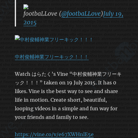
footbaLLove (
@footbaLLove
)
July 19,
2015
中村俊輔神業フリーキック！！！
Watch はらたく’s Vine “中村俊輔神業フリーキ
ック！！！” taken on 19 July 2015. It has 0
likes. Vine is the best way to see and share
life in motion. Create short, beautiful,
looping videos in a simple and fun way for
your friends and family to see.
https://vine.co/v/e67XWHnlE5e