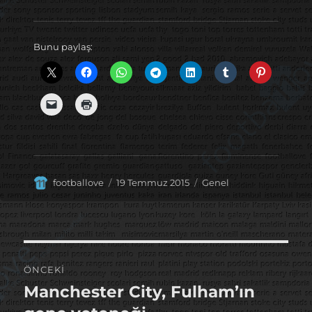
Bunu paylaş:
Yazar
Yayın
Kategoriler
footballove
19 Temmuz 2015
Genel
tarihi
Yazı
ÖNCEKI
gezinmesi
Manchester City, Fulham’ın
Önceki
yazı: