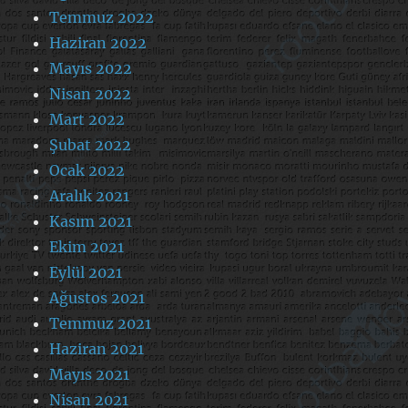
Temmuz 2022
Haziran 2022
Mayıs 2022
Nisan 2022
Mart 2022
Şubat 2022
Ocak 2022
Aralık 2021
Kasım 2021
Ekim 2021
Eylül 2021
Ağustos 2021
Temmuz 2021
Haziran 2021
Mayıs 2021
Nisan 2021