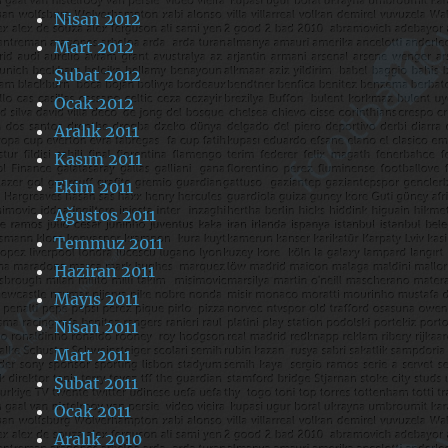
Nisan 2012
Mart 2012
Şubat 2012
Ocak 2012
Aralık 2011
Kasım 2011
Ekim 2011
Ağustos 2011
Temmuz 2011
Haziran 2011
Mayıs 2011
Nisan 2011
Mart 2011
Şubat 2011
Ocak 2011
Aralık 2010