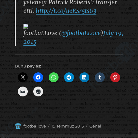
yeteneği Patrick Roberts’ı transfer
etti.
http://t.co/ueESr5tsU3
footbaLLove (
@footbaLLove
)
July 19,
2015
Bunu paylaş:
Yazar
Yayın
Kategoriler
footballove
19 Temmuz 2015
Genel
tarihi