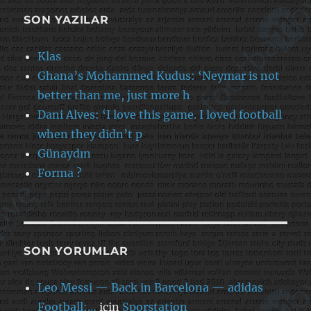
SON YAZILAR
Klas
Ghana’s Mohammed Kudus: ‘Neymar is not
better than me, just more h
Dani Alves: ‘I love this game. I loved football
when they didn’t p
Günaydın
Forma ?
SON YORUMLAR
Leo Messi — Back in Barcelona — adidas
Football:…
için
Sporstation