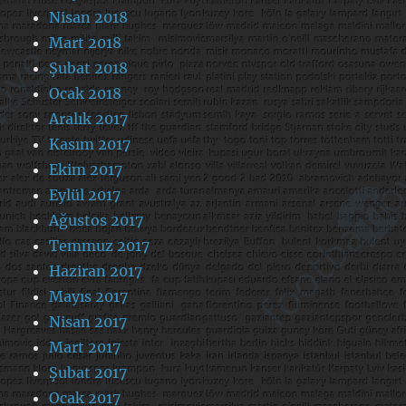
Nisan 2018
Mart 2018
Şubat 2018
Ocak 2018
Aralık 2017
Kasım 2017
Ekim 2017
Eylül 2017
Ağustos 2017
Temmuz 2017
Haziran 2017
Mayıs 2017
Nisan 2017
Mart 2017
Şubat 2017
Ocak 2017