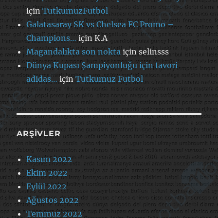
için
TutkumuzFutbol
Galatasaray SK vs Chelsea FC Promo –
Champions…
için
K.A
Magandalıkta son nokta
için
selinsss
Dünya Kupası Şampiyonluğu için favori
adidas…
için
Tutkumuz Futbol
ARŞIVLER
Kasım 2022
Ekim 2022
Eylül 2022
Ağustos 2022
Temmuz 2022