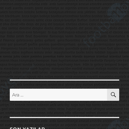
AR
Ara: