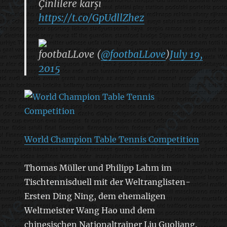
Çinlilere karşı
https://t.co/GpUdllZhez
footbaLLove (
@footbaLLove
)
July 19,
2015
World Champion Table Tennis Competition
Thomas Müller und Philipp Lahm im
Tischtennisduell mit der Weltranglisten-
Ersten Ding Ning, dem ehemaligen
Weltmeister Wang Hao und dem
chinesischen Nationaltrainer Liu Guoliang.