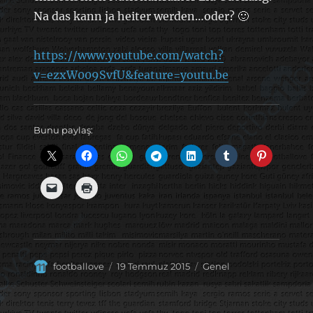
Na das kann ja heiter werden…oder? 🙂
https://www.youtube.com/watch?
v=ezxW009SvfU&feature=youtu.be
Bunu paylaş:
Yazar
Yayın
Kategoriler
footballove
19 Temmuz 2015
Genel
tarihi