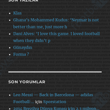
SON YAZILAR
Klas
Ghana’s Mohammed Kudus: ‘Neymar is not
better than me, just more h
Dani Alves: ‘I love this game. I loved football
when they didn’t p
Günaydın
Forma ?
SON YORUMLAR
Leo Messi — Back in Barcelona — adidas
Football:…
için
Sporstation
2014 Brezilya Dünya Kupası için 2.3 milyon…