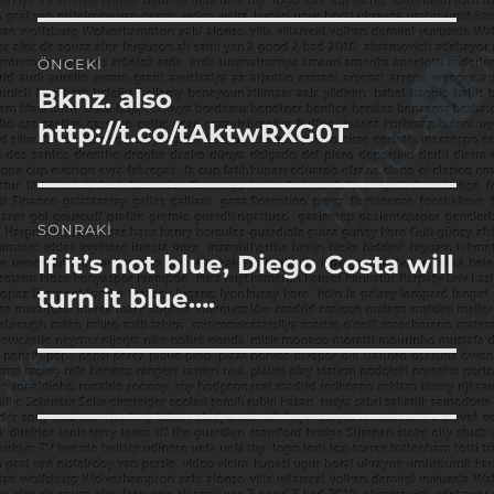
Yazı
ÖNCEKI
gezinmesi
Bknz. also
Önceki
yazı:
http://t.co/tAktwRXG0T
SONRAKI
If it’s not blue, Diego Costa will
Sonraki
yazı:
turn it blue….