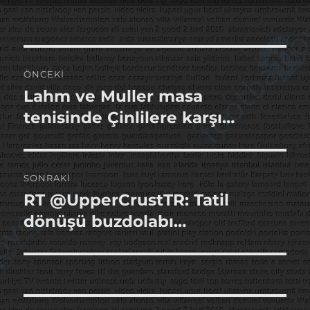
tarihi
Yazı
ÖNCEKI
gezinmesi
Lahm ve Muller masa
Önceki
yazı:
tenisinde Çinlilere karşı…
SONRAKI
RT @UpperCrustTR: Tatil
Sonraki
yazı:
dönüşü buzdolabı…