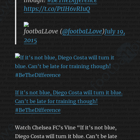
https://t.co/PtIH6vRIuQ
footbaLLove (
@footbaLLove
)
July 19,
2015
If it's not blue, Diego Costa will turn it blue.
Can't be late for training though!
#BeTheDifference
Watch Chelsea FC’s Vine “If it’s not blue,
Diego Costa will turn it blue. Can’t be late