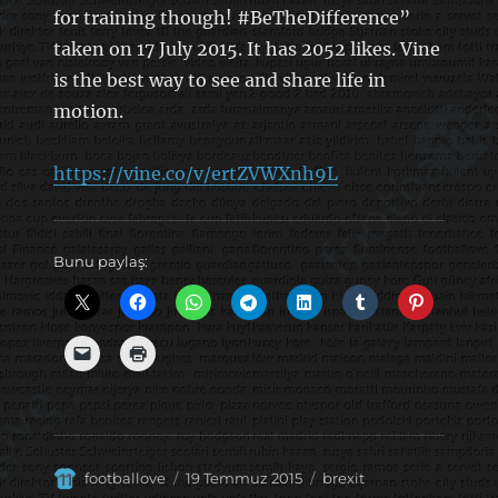
for training though! #BeTheDifference”
taken on 17 July 2015. It has 2052 likes. Vine
is the best way to see and share life in
motion.
https://vine.co/v/ertZVWXnh9L
Bunu paylaş:
Yazar
Yayın
Kategoriler
footballove
19 Temmuz 2015
brexit