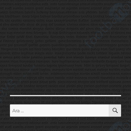
AR
Ara: