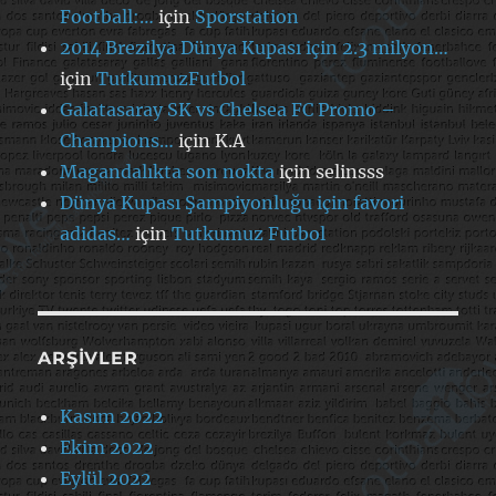
Football:…
için
Sporstation
2014 Brezilya Dünya Kupası için 2.3 milyon…
için
TutkumuzFutbol
Galatasaray SK vs Chelsea FC Promo –
Champions…
için
K.A
Magandalıkta son nokta
için
selinsss
Dünya Kupası Şampiyonluğu için favori
adidas…
için
Tutkumuz Futbol
ARŞIVLER
Kasım 2022
Ekim 2022
Eylül 2022