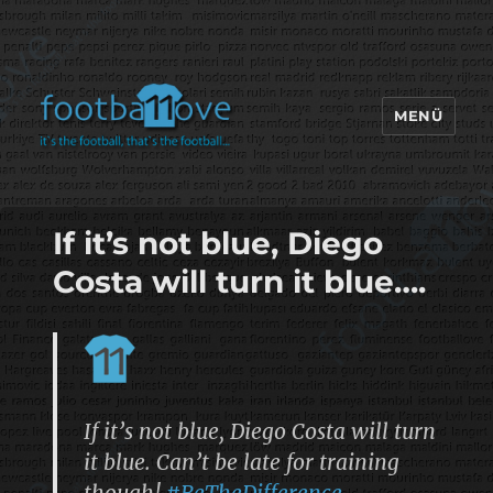
MENÜ
footbaLLove
If it’s not blue, Diego
Costa will turn it blue….
If it’s not blue, Diego Costa will turn
it blue. Can’t be late for training
though!
#BeTheDifference