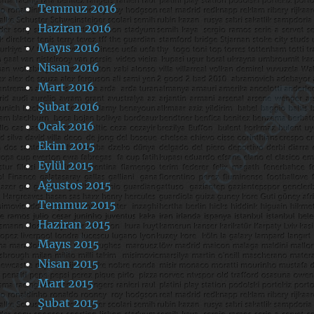
Temmuz 2016
Haziran 2016
Mayıs 2016
Nisan 2016
Mart 2016
Şubat 2016
Ocak 2016
Ekim 2015
Eylül 2015
Ağustos 2015
Temmuz 2015
Haziran 2015
Mayıs 2015
Nisan 2015
Mart 2015
Şubat 2015