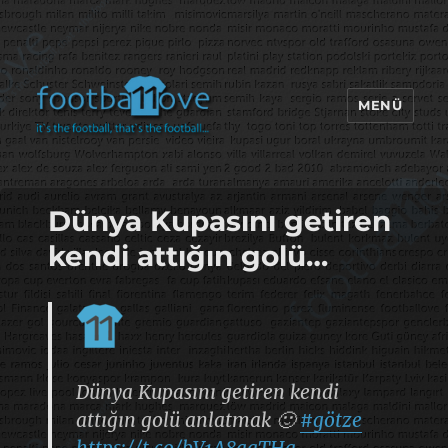
MENÜ
footbaLLove
Dünya Kupasını getiren
kendi attığın golü…
Dünya Kupasını getiren kendi
attığın golü anlatmak 🙂
#götze
https://t.co/bV1A8aqTHq