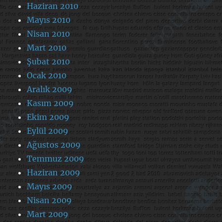
Haziran 2010
Mayıs 2010
Nisan 2010
Mart 2010
Şubat 2010
Ocak 2010
Aralık 2009
Kasım 2009
Ekim 2009
Eylül 2009
Ağustos 2009
Temmuz 2009
Haziran 2009
Mayıs 2009
Nisan 2009
Mart 2009