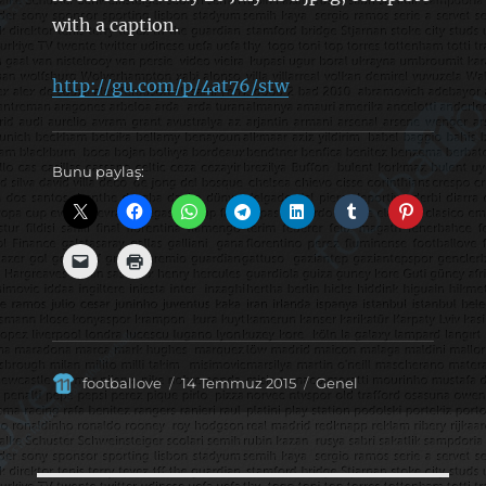
with a caption.
http://gu.com/p/4at76/stw
Bunu paylaş:
Yazar
Yayın
Kategoriler
footballove
14 Temmuz 2015
Genel
tarihi