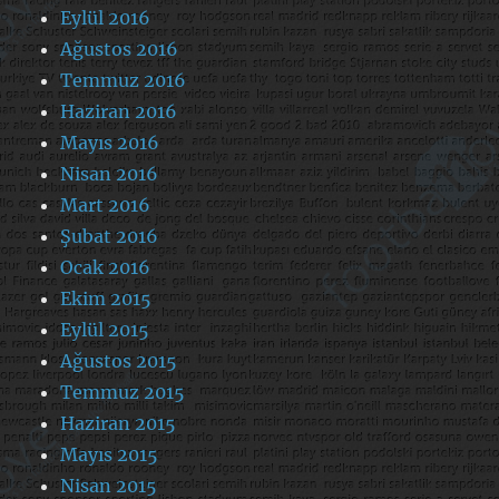
Eylül 2016
Ağustos 2016
Temmuz 2016
Haziran 2016
Mayıs 2016
Nisan 2016
Mart 2016
Şubat 2016
Ocak 2016
Ekim 2015
Eylül 2015
Ağustos 2015
Temmuz 2015
Haziran 2015
Mayıs 2015
Nisan 2015