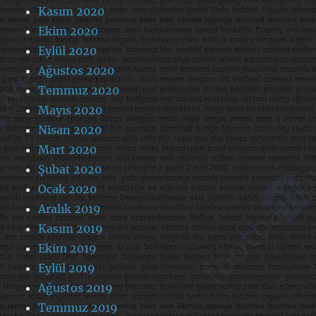
Kasım 2020
Ekim 2020
Eylül 2020
Ağustos 2020
Temmuz 2020
Mayıs 2020
Nisan 2020
Mart 2020
Şubat 2020
Ocak 2020
Aralık 2019
Kasım 2019
Ekim 2019
Eylül 2019
Ağustos 2019
Temmuz 2019