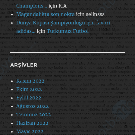
Champions…
için
K.A
Magandalıkta son nokta
için
selinsss
Dünya Kupası Şampiyonluğu için favori
adidas…
için
Tutkumuz Futbol
ARŞIVLER
Kasım 2022
Ekim 2022
Eylül 2022
Ağustos 2022
Temmuz 2022
Haziran 2022
Mayıs 2022