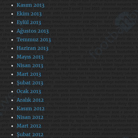
Kasım 2013
Ekim 2013
Eylül 2013
Ağustos 2013
Temmuz 2013
Haziran 2013
Mayıs 2013
Nisan 2013
Mart 2013
Şubat 2013
Ocak 2013
Aralık 2012
Kasım 2012
Nisan 2012
Mart 2012
Şubat 2012