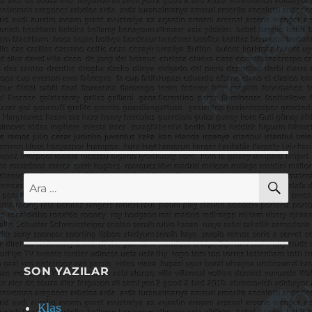
AR
Ara:
SON YAZILAR
Klas