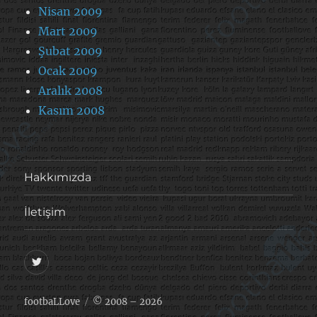
Nisan 2009
Mart 2009
Şubat 2009
Ocak 2009
Aralık 2008
Kasım 2008
Hakkımızda
İletişim
@footballove
footbaLLove
© 2008 – 2026