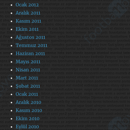
Ocak 2012
Aralık 2011
Kasım 2011
Ekim 2011
Ağustos 2011
Temmuz 2011
Haziran 2011
Mayıs 2011
Nisan 2011
Mart 2011
Şubat 2011
Ocak 2011
Aralık 2010
Kasım 2010
Ekim 2010
Eylül 2010