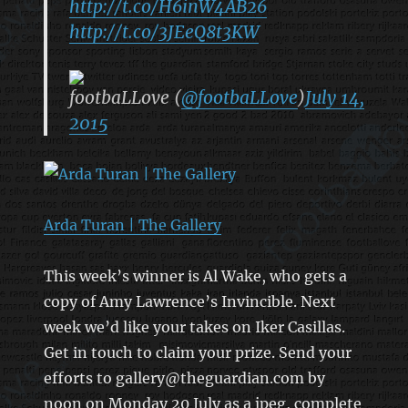
http://t.co/H6inW4AB26
http://t.co/3JEeQ8t3KW
footbaLLove (
@footbaLLove
)
July 14,
2015
Arda Turan | The Gallery
This week’s winner is Al Wake, who gets a
copy of Amy Lawrence’s Invincible. Next
week we’d like your takes on Iker Casillas.
Get in touch to claim your prize. Send your
efforts to gallery@theguardian.com by
noon on Monday 20 July as a jpeg, complete