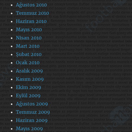
Ağustos 2010
Temmuz 2010
Haziran 2010
Mayıs 2010
Nisan 2010
Mart 2010
Şubat 2010
Ocak 2010
Aralık 2009
Kasım 2009
Ekim 2009
Eylül 2009
Ağustos 2009
Temmuz 2009
Haziran 2009
Mayıs 2009