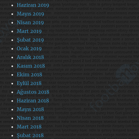
Haziran 2019
Mayıs 2019
Nisan 2019
Mart 2019
Şubat 2019
Ocak 2019
Aralık 2018
Kasım 2018
Ekim 2018
Eylül 2018
Ağustos 2018
Haziran 2018
Mayıs 2018
Nisan 2018
Mart 2018
Şubat 2018