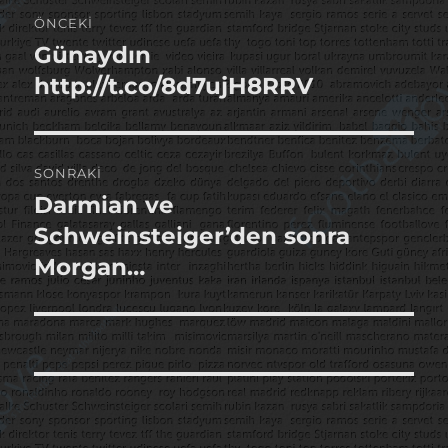
Yazı
ÖNCEKI
gezinmesi
Günaydın
Önceki
yazı:
http://t.co/8d7ujH8RRV
SONRAKI
Darmian ve
Sonraki
yazı:
Schweinsteiger’den sonra
Morgan…