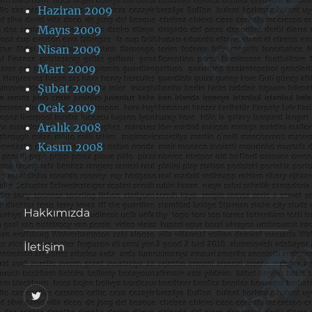
Haziran 2009
Mayıs 2009
Nisan 2009
Mart 2009
Şubat 2009
Ocak 2009
Aralık 2008
Kasım 2008
Hakkımızda
İletişim
@footballove