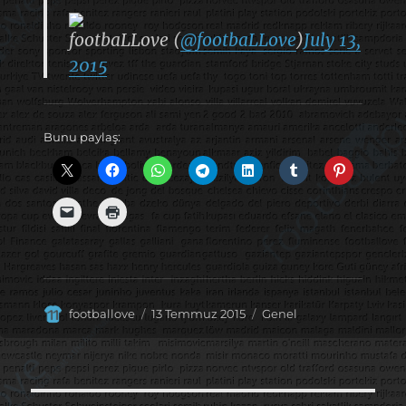
footbaLLove (
@footbaLLove
)
July 13,
2015
Bunu paylaş:
Yazar
Yayın
Kategoriler
footballove
13 Temmuz 2015
Genel
tarihi