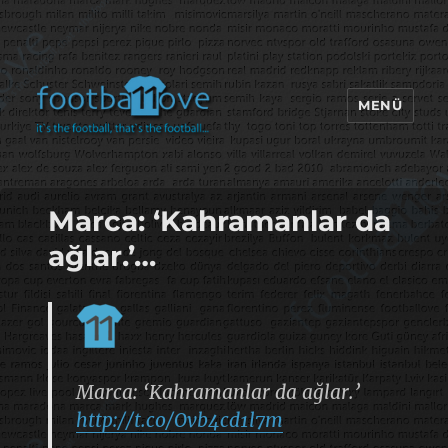
MENÜ
footbaLLove
Marca: ‘Kahramanlar da
ağlar.’…
Marca: ‘Kahramanlar da ağlar.’
http://t.co/Ovb4cd1l7m