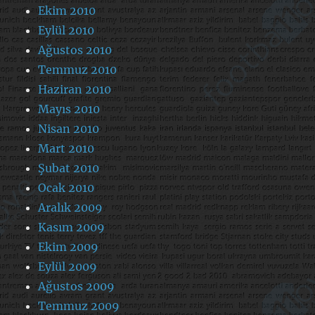
Ekim 2010
Eylül 2010
Ağustos 2010
Temmuz 2010
Haziran 2010
Mayıs 2010
Nisan 2010
Mart 2010
Şubat 2010
Ocak 2010
Aralık 2009
Kasım 2009
Ekim 2009
Eylül 2009
Ağustos 2009
Temmuz 2009