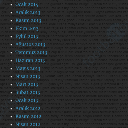
Ocak 2014
Aralık 2013
Kasım 2013
Ekim 2013
Eylül 2013
Ağustos 2013
Temmuz 2013
Haziran 2013
Mayıs 2013
Nisan 2013
Mart 2013
Şubat 2013
Ocak 2013
Aralık 2012
Kasım 2012
Nisan 2012