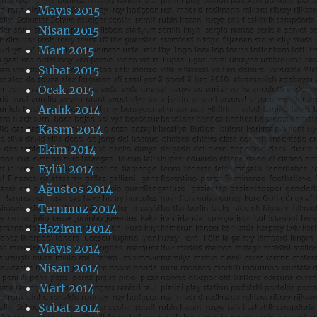
Mayıs 2015
Nisan 2015
Mart 2015
Şubat 2015
Ocak 2015
Aralık 2014
Kasım 2014
Ekim 2014
Eylül 2014
Ağustos 2014
Temmuz 2014
Haziran 2014
Mayıs 2014
Nisan 2014
Mart 2014
Şubat 2014