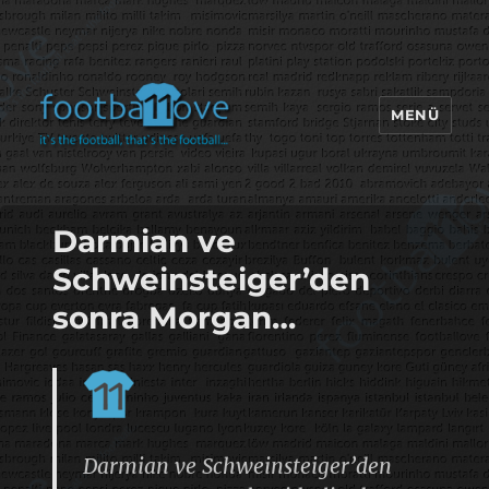
MENÜ
footbaLLove
Darmian ve
Schweinsteiger’den
sonra Morgan…
Darmian ve Schweinsteiger’den