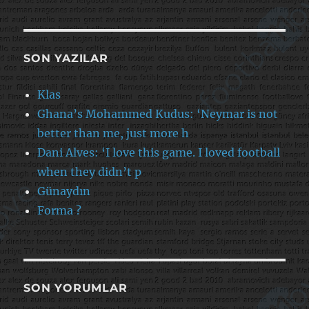
SON YAZILAR
Klas
Ghana’s Mohammed Kudus: ‘Neymar is not
better than me, just more h
Dani Alves: ‘I love this game. I loved football
when they didn’t p
Günaydın
Forma ?
SON YORUMLAR