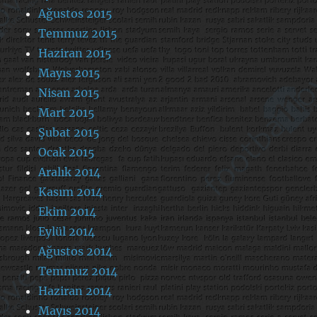
Ağustos 2015
Temmuz 2015
Haziran 2015
Mayıs 2015
Nisan 2015
Mart 2015
Şubat 2015
Ocak 2015
Aralık 2014
Kasım 2014
Ekim 2014
Eylül 2014
Ağustos 2014
Temmuz 2014
Haziran 2014
Mayıs 2014