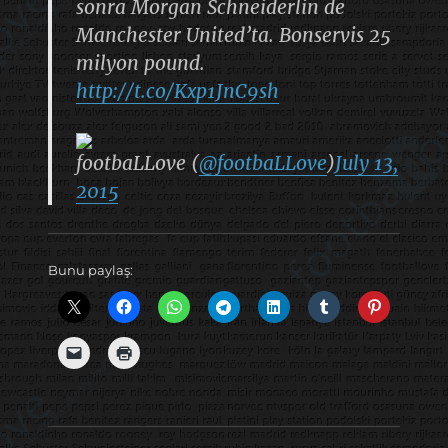
sonra Morgan Schneiderlin de
Manchester United’ta. Bonservis 25
milyon pound.
http://t.co/Kxp1JnC9sh
footbaLLove (
@footbaLLove
)
July 13,
2015
Bunu paylaş: