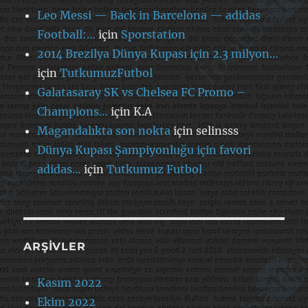
Leo Messi — Back in Barcelona — adidas
Football:…
için
Sporstation
2014 Brezilya Dünya Kupası için 2.3 milyon…
için
TutkumuzFutbol
Galatasaray SK vs Chelsea FC Promo –
Champions…
için
K.A
Magandalıkta son nokta
için
selinsss
Dünya Kupası Şampiyonluğu için favori
adidas…
için
Tutkumuz Futbol
ARŞIVLER
Kasım 2022
Ekim 2022