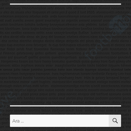
AR
Ara: