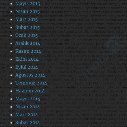
Mayıs 2015
Nisan 2015
Mart 2015
Şubat 2015
Ocak 2015
Aralık 2014
Kasım 2014
Ekim 2014
Eylül 2014
Ağustos 2014
Temmuz 2014
Haziran 2014
Mayıs 2014
Nisan 2014
Mart 2014
Şubat 2014