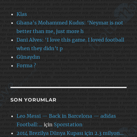
Klas
Ghana’s Mohammed Kudus: ‘Neymar is not
better than me, just more h
Dani Alves: ‘I love this game. I loved football
when they didn’t p
Günaydın
Forma ?
SON YORUMLAR
Leo Messi — Back in Barcelona — adidas
Football:…
için
Sporstation
2014 Brezilya Dünya Kupası için 2.3 milyon…