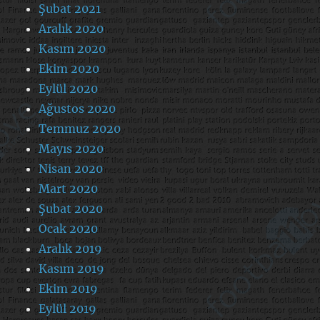
Şubat 2021
Aralık 2020
Kasım 2020
Ekim 2020
Eylül 2020
Ağustos 2020
Temmuz 2020
Mayıs 2020
Nisan 2020
Mart 2020
Şubat 2020
Ocak 2020
Aralık 2019
Kasım 2019
Ekim 2019
Eylül 2019