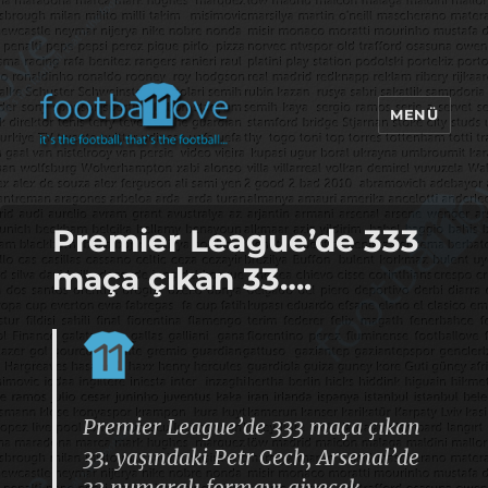
MENÜ
footbaLLove
Premier League’de 333
maça çıkan 33….
Premier League’de 333 maça çıkan
33. yaşındaki Petr Cech, Arsenal’de
33 numaralı formayı giyecek.