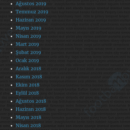
Ağustos 2019
Temmuz 2019
Haziran 2019
Mayıs 2019
Nisan 2019
Mart 2019
Şubat 2019
Ocak 2019
Aralık 2018
Kasım 2018
Ekim 2018
Eylül 2018
Ağustos 2018
Haziran 2018
Mayıs 2018
Nisan 2018