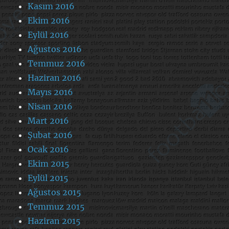
Kasım 2016
Ekim 2016
Eylül 2016
Ağustos 2016
Temmuz 2016
Haziran 2016
Mayıs 2016
Nisan 2016
Mart 2016
Şubat 2016
Ocak 2016
Ekim 2015
Eylül 2015
Ağustos 2015
Temmuz 2015
Haziran 2015