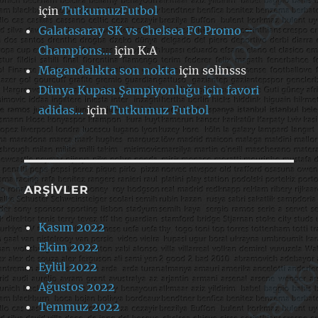
için
TutkumuzFutbol
Galatasaray SK vs Chelsea FC Promo –
Champions…
için
K.A
Magandalıkta son nokta
için
selinsss
Dünya Kupası Şampiyonluğu için favori
adidas…
için
Tutkumuz Futbol
ARŞIVLER
Kasım 2022
Ekim 2022
Eylül 2022
Ağustos 2022
Temmuz 2022