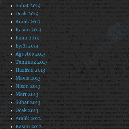
Şubat 2014
Ocak 2014
Aralık 2013
Kasım 2013
Ekim 2013
Eylül 2013
Ağustos 2013
Temmuz 2013
Haziran 2013
Mayıs 2013
Nisan 2013
Mart 2013
Şubat 2013
Ocak 2013
Aralık 2012
Kasım 2012