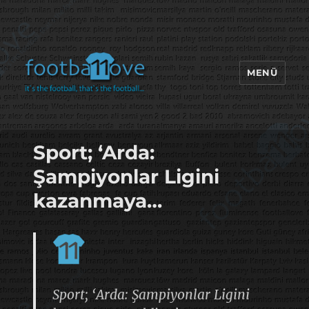
MENÜ
footbaLLove
Sport; ‘Arda:
Şampiyonlar Ligini
kazanmaya…
Sport; ‘Arda: Şampiyonlar Ligini