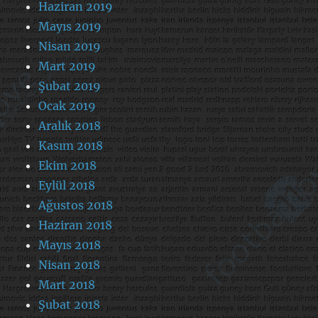
Haziran 2019
Mayıs 2019
Nisan 2019
Mart 2019
Şubat 2019
Ocak 2019
Aralık 2018
Kasım 2018
Ekim 2018
Eylül 2018
Ağustos 2018
Haziran 2018
Mayıs 2018
Nisan 2018
Mart 2018
Şubat 2018