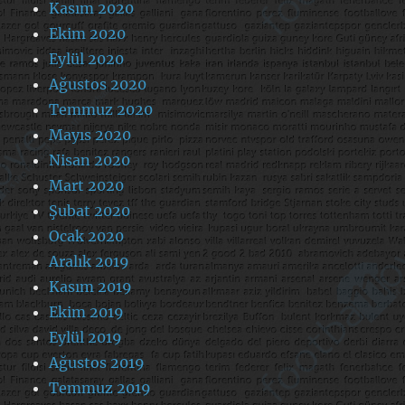
Kasım 2020
Ekim 2020
Eylül 2020
Ağustos 2020
Temmuz 2020
Mayıs 2020
Nisan 2020
Mart 2020
Şubat 2020
Ocak 2020
Aralık 2019
Kasım 2019
Ekim 2019
Eylül 2019
Ağustos 2019
Temmuz 2019