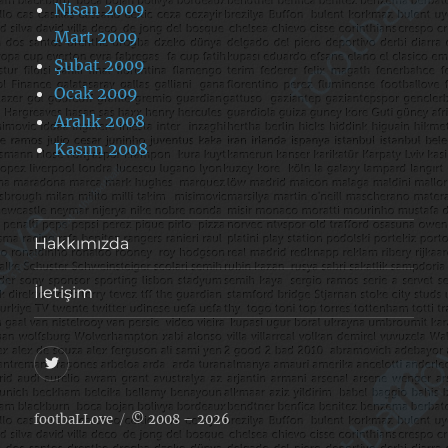
Nisan 2009
Mart 2009
Şubat 2009
Ocak 2009
Aralık 2008
Kasım 2008
Hakkımızda
İletişim
@footballove
footbaLLove
© 2008 – 2026