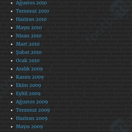
Ağustos 2010
Temmuz 2010
Haziran 2010
Mayıs 2010
Nisan 2010
Mart 2010
Şubat 2010
Ocak 2010
Aralık 2009
Kasım 2009
Ekim 2009
Eylül 2009
Ağustos 2009
Temmuz 2009
Haziran 2009
Mayıs 2009