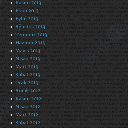
Kasım 2013
Ekim 2013
Eylül 2013
Ağustos 2013
Temmuz 2013
Haziran 2013
Mayıs 2013
Nisan 2013
Mart 2013
Şubat 2013
Ocak 2013
Aralık 2012
Kasım 2012
Nisan 2012
Mart 2012
Şubat 2012