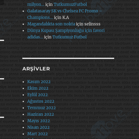
milyon…
için
TutkumuzFutbol
Galatasaray SK vs Chelsea FC Promo –
Champions…
için
K.A
Magandalıkta son nokta
için
selinsss
Dünya Kupası Şampiyonluğu için favori
adidas…
için
Tutkumuz Futbol
ARŞIVLER
Kasım 2022
Ekim 2022
Eylül 2022
Ağustos 2022
Temmuz 2022
Haziran 2022
Mayıs 2022
Nisan 2022
Mart 2022