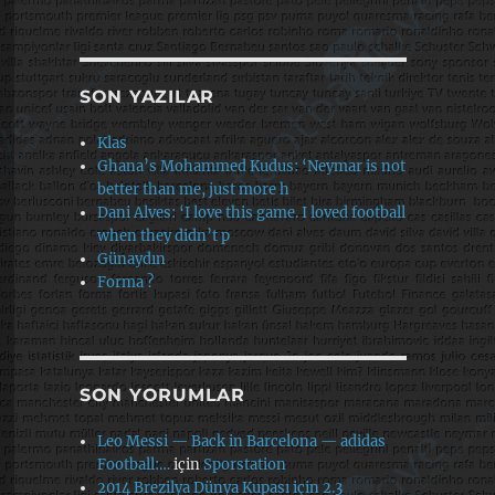
SON YAZILAR
Klas
Ghana’s Mohammed Kudus: ‘Neymar is not
better than me, just more h
Dani Alves: ‘I love this game. I loved football
when they didn’t p
Günaydın
Forma ?
SON YORUMLAR
Leo Messi — Back in Barcelona — adidas
Football:…
için
Sporstation
2014 Brezilya Dünya Kupası için 2.3