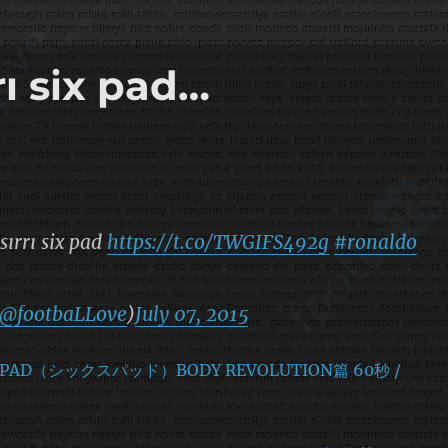
rı six pad…
sırrı six pad
https://t.co/TWGIFS492g
#ronaldo
@footbaLLove
)
July 07, 2015