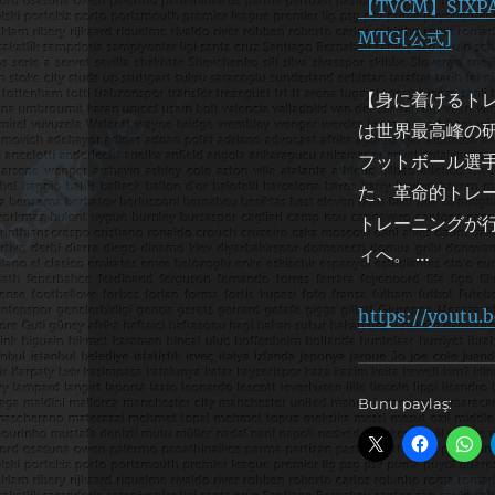
【TVCM】SIXP
MTG[公式]
【身に着けるトレ
は世界最高峰の研
フットボール選
た、革命的トレ
トレーニングが
ィへ。 …
https://youtu
Bunu paylaş: