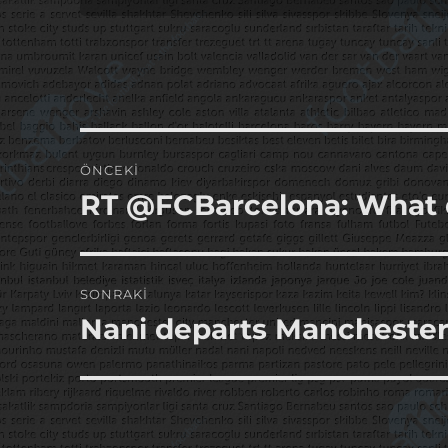
Yazı
ÖNCEKI
gezinmesi
RT @FCBarcelona: What 
Önceki
yazı:
SONRAKI
Nani departs Manchester 
Sonraki
yazı: