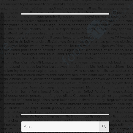
ARA
Ara: