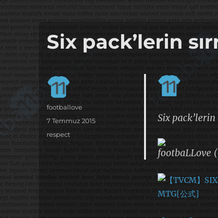
it's the football, that's the football…
footbaLLove
Six pack’lerin sır
Yazar
footballove
Six pack’lerin 
Yayın
7 Temmuz 2015
tarihi
Kategoriler
respect
footbaLLove (