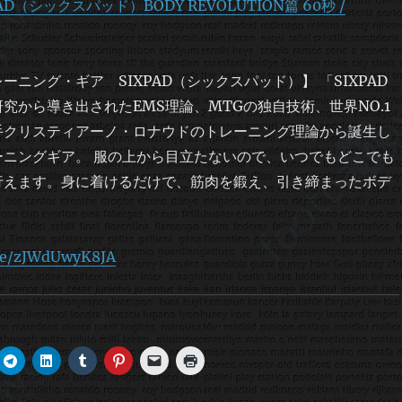
AD（シックスパッド）BODY REVOLUTION篇 60秒 /
ーニング・ギア SIXPAD（シックスパッド）】 「SIXPAD
究から導き出されたEMS理論、MTGの独自技術、世界NO.1
手クリスティアーノ・ロナウドのトレーニング理論から誕生し
ーニングギア。 服の上から目立たないので、いつでもどこでも
行えます。身に着けるだけで、筋肉を鍛え、引き締まったボデ
.be/zJWdUwyK8JA