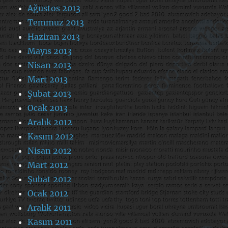
Ağustos 2013
Temmuz 2013
Haziran 2013
Mayıs 2013
Nisan 2013
Mart 2013
Şubat 2013
Ocak 2013
Aralık 2012
Kasım 2012
Nisan 2012
Mart 2012
Şubat 2012
Ocak 2012
Aralık 2011
Kasım 2011