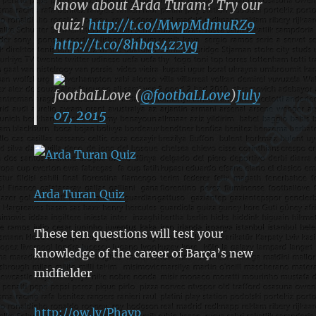
know about Arda Turam? Try our
quiz!
http://t.co/MwpMdmuRZ9
http://t.co/8hbqs4z2yg
footbaLLove (
@footbaLLove
)
July
07, 2015
Arda Turan Quiz
These ten questions will test your
knowledge of the career of Barça’s new
midfielder
http://ow.ly/Phavp