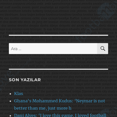
AR
Ara:
SON YAZILAR
Klas
Ghana’s Mohammed Kudus: ‘Neymar is not
better than me, just more h
Dani Alves: ‘I love this game. I loved football