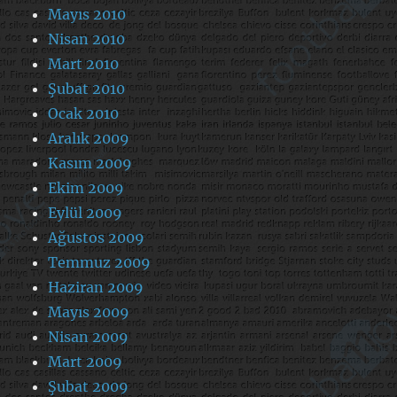
Mayıs 2010
Nisan 2010
Mart 2010
Şubat 2010
Ocak 2010
Aralık 2009
Kasım 2009
Ekim 2009
Eylül 2009
Ağustos 2009
Temmuz 2009
Haziran 2009
Mayıs 2009
Nisan 2009
Mart 2009
Şubat 2009