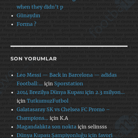
when they didn’t p
Günaydın
Forma ?
SON YORUMLAR
Leo Messi — Back in Barcelona — adidas
Football:…
için
Sporstation
2014 Brezilya Dünya Kupası için 2.3 milyon…
için
TutkumuzFutbol
Galatasaray SK vs Chelsea FC Promo –
Champions…
için
K.A
Magandalıkta son nokta
için
selinsss
Dünya Kupası Şampiyonluğu için favori