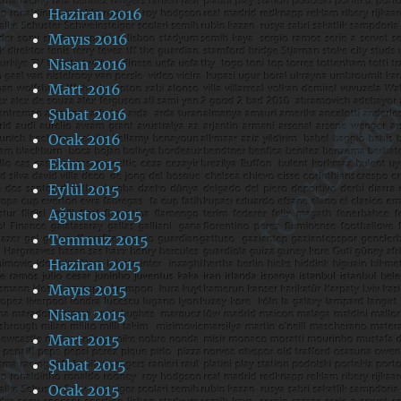
Haziran 2016
Mayıs 2016
Nisan 2016
Mart 2016
Şubat 2016
Ocak 2016
Ekim 2015
Eylül 2015
Ağustos 2015
Temmuz 2015
Haziran 2015
Mayıs 2015
Nisan 2015
Mart 2015
Şubat 2015
Ocak 2015