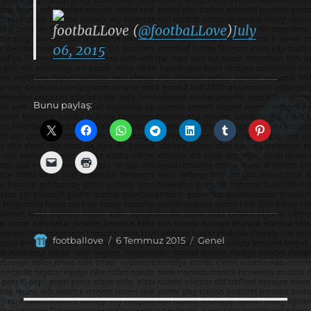
footbaLLove (
@footbaLLove
)
July
06, 2015
Bunu paylaş:
Yazar
Yayın
Kategoriler
footballove
6 Temmuz 2015
Genel
tarihi