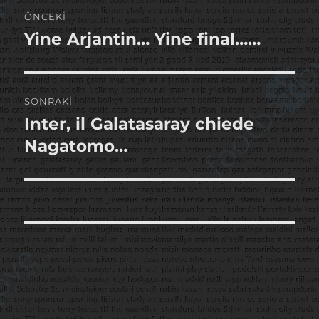
Yazı
ÖNCEKI
gezinmesi
Yine Arjantin… Yine final……
Önceki
yazı:
SONRAKI
Inter, il Galatasaray chiede
Sonraki
yazı:
Nagatomo…