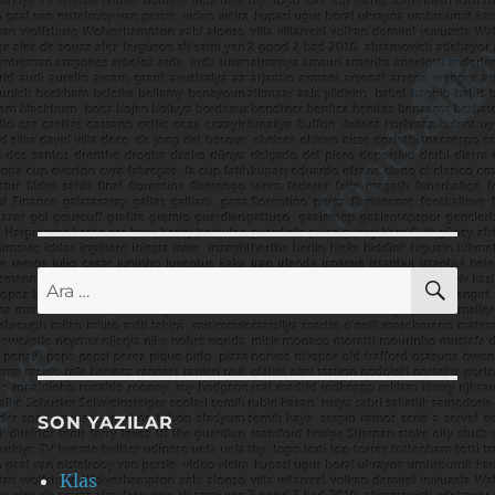
AR
Ara:
SON YAZILAR
Klas