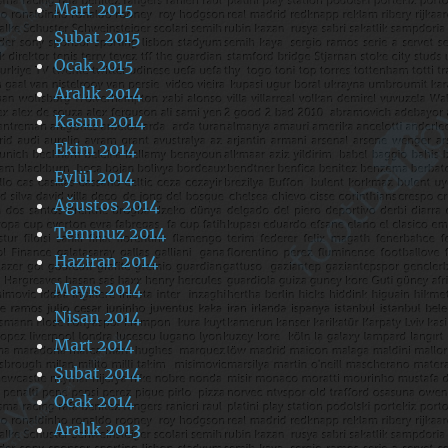
Mart 2015
Şubat 2015
Ocak 2015
Aralık 2014
Kasım 2014
Ekim 2014
Eylül 2014
Ağustos 2014
Temmuz 2014
Haziran 2014
Mayıs 2014
Nisan 2014
Mart 2014
Şubat 2014
Ocak 2014
Aralık 2013