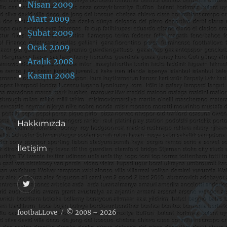
Nisan 2009
Mart 2009
Şubat 2009
Ocak 2009
Aralık 2008
Kasım 2008
Hakkımızda
İletişim
@footballove
footbaLLove
© 2008 – 2026