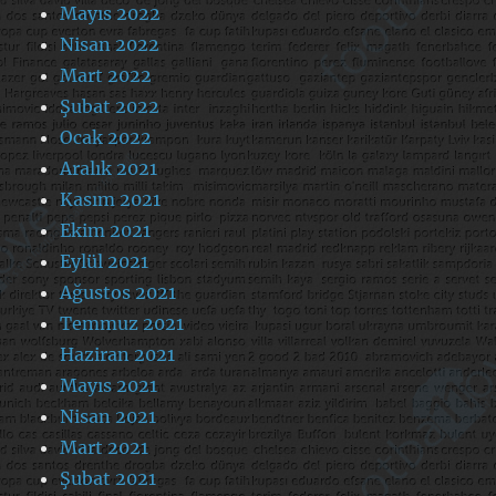
Mayıs 2022
Nisan 2022
Mart 2022
Şubat 2022
Ocak 2022
Aralık 2021
Kasım 2021
Ekim 2021
Eylül 2021
Ağustos 2021
Temmuz 2021
Haziran 2021
Mayıs 2021
Nisan 2021
Mart 2021
Şubat 2021