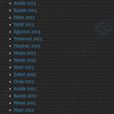
Aralık 2013
Kasım 2013
Ekim 2013
Eylül 2013
Ağustos 2013
Temmuz 2013
Haziran 2013
Mayıs 2013
Nisan 2013
Mart 2013
Şubat 2013
Ocak 2013
Aralık 2012
Kasım 2012
Nisan 2012
Mart 2012