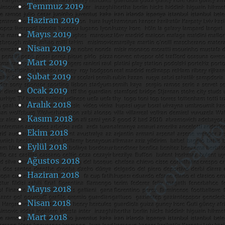
Temmuz 2019
Haziran 2019
Mayıs 2019
Nisan 2019
Mart 2019
Şubat 2019
Ocak 2019
Aralık 2018
Kasım 2018
Ekim 2018
Eylül 2018
Ağustos 2018
Haziran 2018
Mayıs 2018
Nisan 2018
Mart 2018