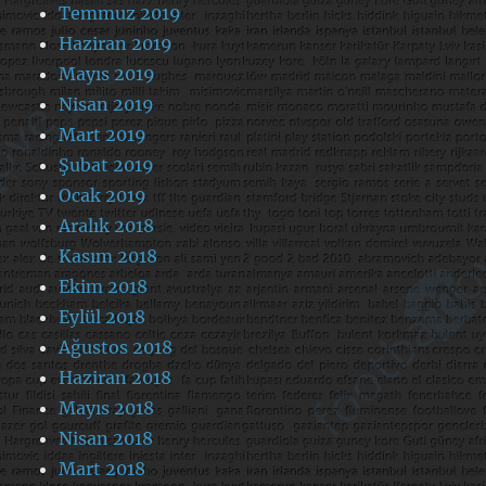
Temmuz 2019
Haziran 2019
Mayıs 2019
Nisan 2019
Mart 2019
Şubat 2019
Ocak 2019
Aralık 2018
Kasım 2018
Ekim 2018
Eylül 2018
Ağustos 2018
Haziran 2018
Mayıs 2018
Nisan 2018
Mart 2018