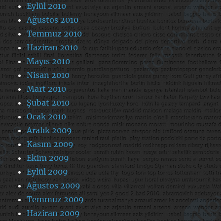
Eylül 2010
Ağustos 2010
Temmuz 2010
Haziran 2010
Mayıs 2010
Nisan 2010
Mart 2010
Şubat 2010
Ocak 2010
Aralık 2009
Kasım 2009
Ekim 2009
Eylül 2009
Ağustos 2009
Temmuz 2009
Haziran 2009