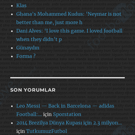
Klas
Ghana’s Mohammed Kudus: ‘Neymar is not
better than me, just more h
Dani Alves: ‘I love this game. I loved football
when they didn’t p
Günaydın
Forma ?
SON YORUMLAR
Leo Messi — Back in Barcelona — adidas
Football:…
için
Sporstation
2014 Brezilya Dünya Kupası için 2.3 milyon…
için
TutkumuzFutbol