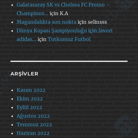
Galatasaray SK vs Chelsea FC Promo –
Champions…
için
K.A
Magandalıkta son nokta
için
selinsss
Dünya Kupası Şampiyonluğu için favori
adidas…
için
Tutkumuz Futbol
ARŞIVLER
Kasım 2022
Ekim 2022
Eylül 2022
Ağustos 2022
Temmuz 2022
Haziran 2022