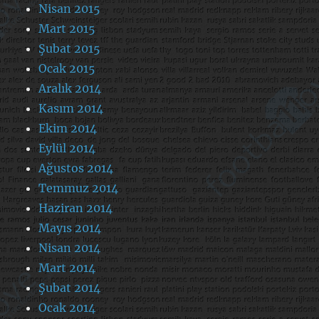
Nisan 2015
Mart 2015
Şubat 2015
Ocak 2015
Aralık 2014
Kasım 2014
Ekim 2014
Eylül 2014
Ağustos 2014
Temmuz 2014
Haziran 2014
Mayıs 2014
Nisan 2014
Mart 2014
Şubat 2014
Ocak 2014