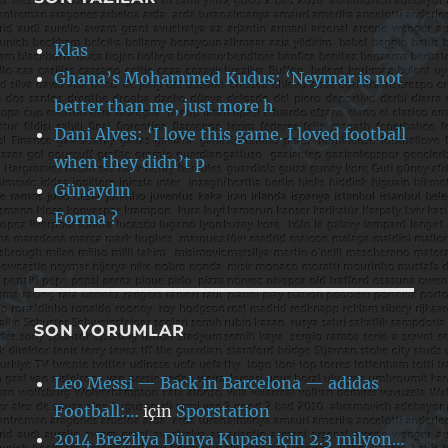
Klas
Ghana’s Mohammed Kudus: ‘Neymar is not
better than me, just more h
Dani Alves: ‘I love this game. I loved football
when they didn’t p
Günaydın
Forma ?
SON YORUMLAR
Leo Messi — Back in Barcelona — adidas
Football:…
için
Sporstation
2014 Brezilya Dünya Kupası için 2.3 milyon…