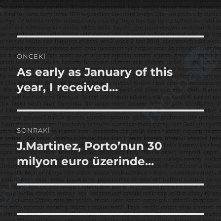
tarihi
Yazı
ÖNCEKI
gezinmesi
As early as January of this
Önceki
yazı:
year, I received…
SONRAKI
J.Martinez, Porto’nun 30
Sonraki
yazı:
milyon euro üzerinde…