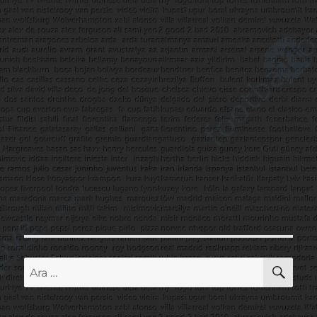
AR
Ara: