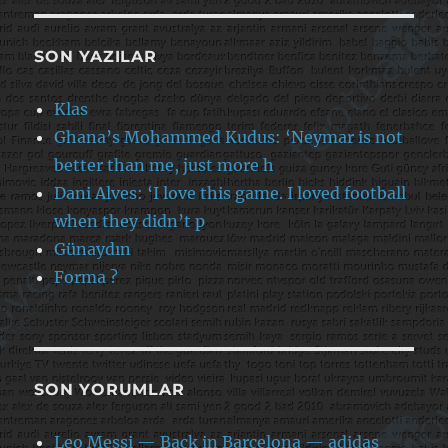
SON YAZILAR
Klas
Ghana’s Mohammed Kudus: ‘Neymar is not
better than me, just more h
Dani Alves: ‘I love this game. I loved football
when they didn’t p
Günaydın
Forma ?
SON YORUMLAR
Leo Messi — Back in Barcelona — adidas