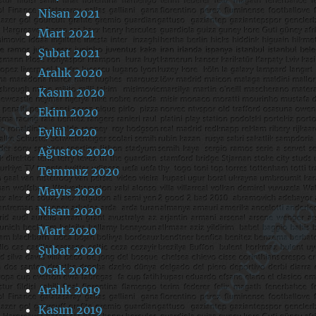
Nisan 2021
Mart 2021
Şubat 2021
Aralık 2020
Kasım 2020
Ekim 2020
Eylül 2020
Ağustos 2020
Temmuz 2020
Mayıs 2020
Nisan 2020
Mart 2020
Şubat 2020
Ocak 2020
Aralık 2019
Kasım 2019