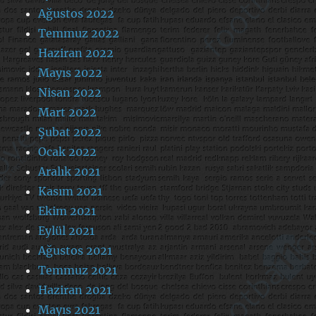
Ağustos 2022
Temmuz 2022
Haziran 2022
Mayıs 2022
Nisan 2022
Mart 2022
Şubat 2022
Ocak 2022
Aralık 2021
Kasım 2021
Ekim 2021
Eylül 2021
Ağustos 2021
Temmuz 2021
Haziran 2021
Mayıs 2021