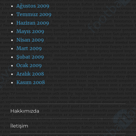
Ağustos 2009
Temmuz 2009
Haziran 2009
Mayıs 2009
Nisan 2009
Mart 2009
Şubat 2009
Ocak 2009
Aralık 2008
Kasım 2008
Hakkımızda
İletişim