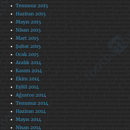
Temmuz 2015
Haziran 2015
Mayıs 2015
Nisan 2015
Mart 2015
Şubat 2015
Ocak 2015
Aralık 2014
Kasım 2014
Ekim 2014
Eylül 2014
Ağustos 2014
Temmuz 2014
Haziran 2014
Mayıs 2014
Nisan 2014