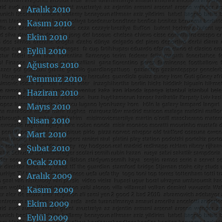
Aralık 2010
Kasım 2010
Ekim 2010
Eylül 2010
Ağustos 2010
Temmuz 2010
Haziran 2010
Mayıs 2010
Nisan 2010
Mart 2010
Şubat 2010
Ocak 2010
Aralık 2009
Kasım 2009
Ekim 2009
Eylül 2009