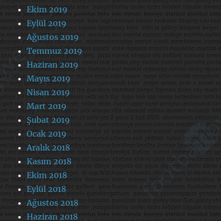
Ekim 2019
Eylül 2019
Ağustos 2019
Temmuz 2019
Haziran 2019
Mayıs 2019
Nisan 2019
Mart 2019
Şubat 2019
Ocak 2019
Aralık 2018
Kasım 2018
Ekim 2018
Eylül 2018
Ağustos 2018
Haziran 2018