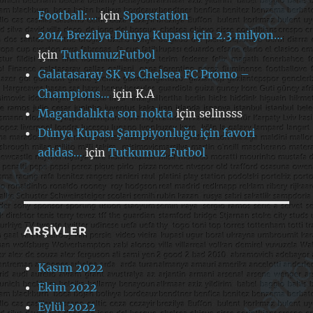
Football:…
için
Sporstation
2014 Brezilya Dünya Kupası için 2.3 milyon…
için
TutkumuzFutbol
Galatasaray SK vs Chelsea FC Promo –
Champions…
için
K.A
Magandalıkta son nokta
için
selinsss
Dünya Kupası Şampiyonluğu için favori
adidas…
için
Tutkumuz Futbol
ARŞIVLER
Kasım 2022
Ekim 2022
Eylül 2022