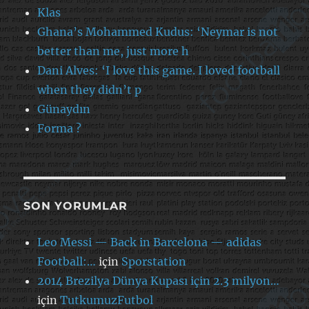
Klas
Ghana’s Mohammed Kudus: ‘Neymar is not
better than me, just more h
Dani Alves: ‘I love this game. I loved football
when they didn’t p
Günaydın
Forma ?
SON YORUMLAR
Leo Messi — Back in Barcelona — adidas
Football:…
için
Sporstation
2014 Brezilya Dünya Kupası için 2.3 milyon…
için
TutkumuzFutbol