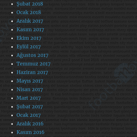
Şubat 2018
Ocak 2018
Aralık 2017
Kasım 2017
Ekim 2017
Eylül 2017
Ağustos 2017
Temmuz 2017
Haziran 2017
Mayıs 2017
Nisan 2017
Mart 2017
Şubat 2017
Ocak 2017
Aralık 2016
Kasım 2016