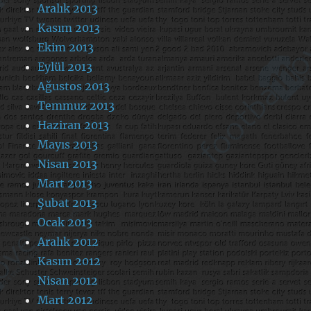
Aralık 2013
Kasım 2013
Ekim 2013
Eylül 2013
Ağustos 2013
Temmuz 2013
Haziran 2013
Mayıs 2013
Nisan 2013
Mart 2013
Şubat 2013
Ocak 2013
Aralık 2012
Kasım 2012
Nisan 2012
Mart 2012