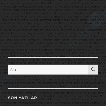
AR
Ara:
SON YAZILAR