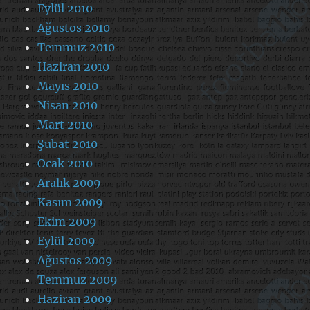
Eylül 2010
Ağustos 2010
Temmuz 2010
Haziran 2010
Mayıs 2010
Nisan 2010
Mart 2010
Şubat 2010
Ocak 2010
Aralık 2009
Kasım 2009
Ekim 2009
Eylül 2009
Ağustos 2009
Temmuz 2009
Haziran 2009