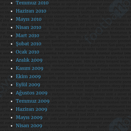
Temmuz 2010
Haziran 2010
Mayıs 2010
Nisan 2010
Mart 2010
Şubat 2010
Ocak 2010
Aralık 2009
Kasım 2009
Ekim 2009
Eylül 2009
Ağustos 2009
Temmuz 2009
Haziran 2009
Mayıs 2009
Nisan 2009