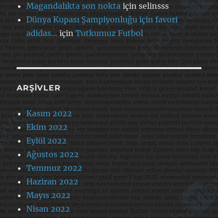
Magandalıkta son nokta
için
selinsss
Dünya Kupası Şampiyonluğu için favori
adidas…
için
Tutkumuz Futbol
ARŞIVLER
Kasım 2022
Ekim 2022
Eylül 2022
Ağustos 2022
Temmuz 2022
Haziran 2022
Mayıs 2022
Nisan 2022