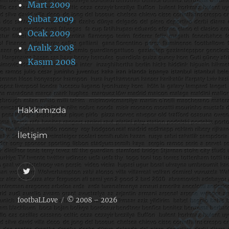
Mart 2009
Şubat 2009
Ocak 2009
Aralık 2008
Kasım 2008
Hakkımızda
İletişim
@footballove
footbaLLove
© 2008 – 2026