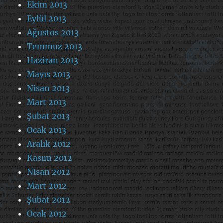
Ekim 2013
Eylül 2013
Ağustos 2013
Temmuz 2013
Haziran 2013
Mayıs 2013
Nisan 2013
Mart 2013
Şubat 2013
Ocak 2013
Aralık 2012
Kasım 2012
Nisan 2012
Mart 2012
Şubat 2012
Ocak 2012