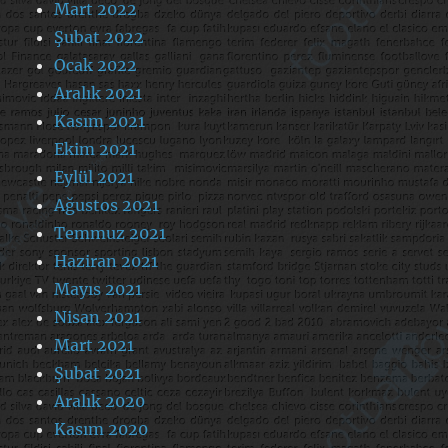
Mart 2022
Şubat 2022
Ocak 2022
Aralık 2021
Kasım 2021
Ekim 2021
Eylül 2021
Ağustos 2021
Temmuz 2021
Haziran 2021
Mayıs 2021
Nisan 2021
Mart 2021
Şubat 2021
Aralık 2020
Kasım 2020