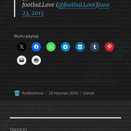
footbaLLove (
@footbaLLove
)
June
23, 2015
Bunu paylaş:
Yazar
Yayın
Kategoriler
footballove
23 Haziran 2015
Genel
tarihi
Yazı
ÖNCEKI