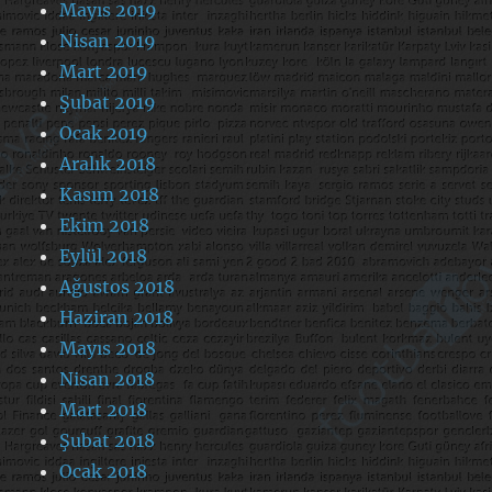
Mayıs 2019
Nisan 2019
Mart 2019
Şubat 2019
Ocak 2019
Aralık 2018
Kasım 2018
Ekim 2018
Eylül 2018
Ağustos 2018
Haziran 2018
Mayıs 2018
Nisan 2018
Mart 2018
Şubat 2018
Ocak 2018