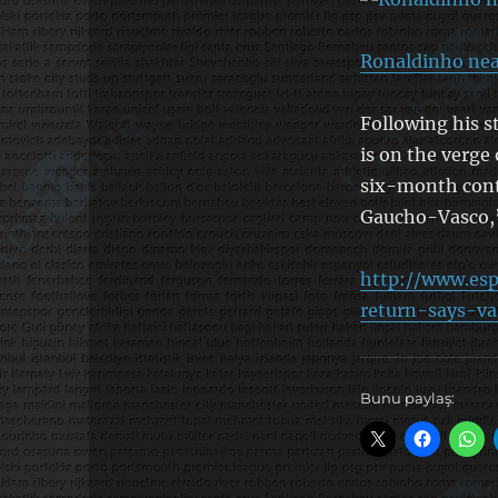
Ronaldinho near
Following his s
is on the verge 
six-month contr
Gaucho-Vasco,’
http://www.esp
return-says-v
Bunu paylaş: