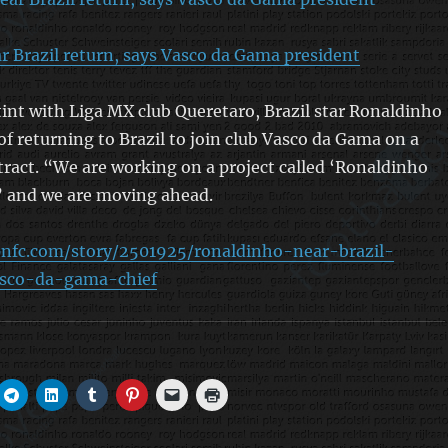
 Brazil return, says Vasco da Gama president
tint with Liga MX club Queretaro, Brazil star Ronaldinho
of returning to Brazil to join club Vasco da Gama on a
act. “We are working on a project called ‘Ronaldinho
 and we are moving ahead.
nfc.com/story/2501925/ronaldinho-near-brazil-
asco-da-gama-chief