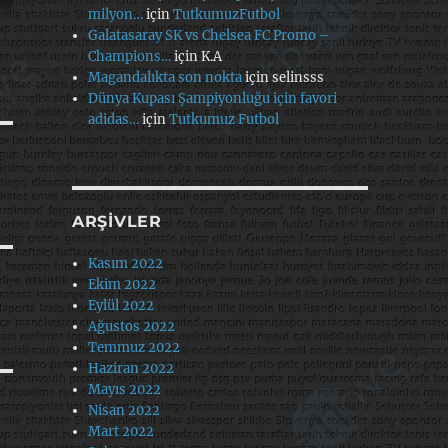
milyon…
için
TutkumuzFutbol
Galatasaray SK vs Chelsea FC Promo –
Champions…
için
K.A
Magandalıkta son nokta
için
selinsss
Dünya Kupası Şampiyonluğu için favori
adidas…
için
Tutkumuz Futbol
ARŞIVLER
Kasım 2022
Ekim 2022
Eylül 2022
Ağustos 2022
Temmuz 2022
Haziran 2022
Mayıs 2022
Nisan 2022
Mart 2022