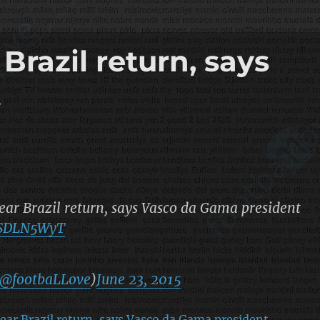
Brazil return, says
…
ar Brazil return, says Vasco da Gama president
JUSDLN5WyT
@footbaLLove
)
June 23, 2015