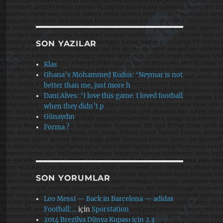
SON YAZILAR
Klas
Ghana’s Mohammed Kudus: ‘Neymar is not
better than me, just more h
Dani Alves: ‘I love this game. I loved football
when they didn’t p
Günaydın
Forma ?
SON YORUMLAR
Leo Messi — Back in Barcelona — adidas
Football:…
için
Sporstation
2014 Brezilya Dünya Kupası için 2.3