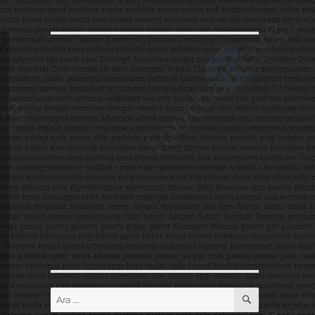
ARA
Ara: