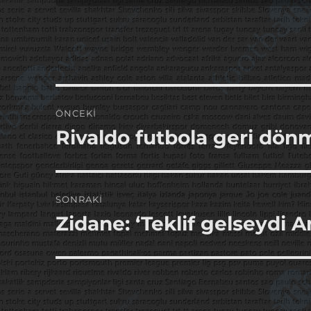
Yazı
ÖNCEKI
gezinmesi
Rivaldo futbola geri dön
Önceki
yazı:
SONRAKI
Zidane: ‘Teklif gelseydi A
Sonraki
yazı: