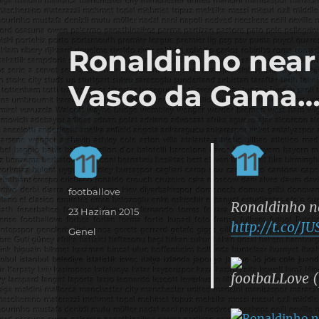
it's the football, that's the football…
footbaLLove
Ronaldinho near 
Vasco da Gama
Yazar
footballove
Ronaldinho ne
Yayın
23 Haziran 2015
http://t.co/
tarihi
Kategoriler
Genel
footbaLLove (